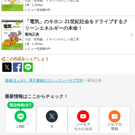
小説・実用書、イチバンやさしい理工系
1巻
1,300pt
レビュー投稿数0件
「電気」のキホン 21世紀社会をドライブするク
リーンエネルギーの本命！
菊地正典
小説・実用書、イチバンやさしい理工系
1巻
1,300pt
レビュー投稿数0件
この作品をシェアしよう
漫画(まんが)・電子書籍のコミックシーモアTOP
菊地正典
最新情報はここからチェック！
限定特典GET
シーモア
メルマガ
LINE
X
ちゃんねる
登録