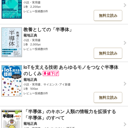
小説・実用書
1巻
2,200pt
レビュー投稿数0件
無料立読み
教養としての「半導体」
菊地正典
小説・実用書
1巻
2,000pt
レビュー投稿数0件
無料立読み
IoTを支える技術 あらゆるモノをつなぐ半導体
のしくみ
菊地正典
小説・実用書、サイエンス･アイ新書
1巻
500pt
レビュー投稿数0件
無料立読み
「半導体」のキホン 人類の情報力を拡張する
「半導体」のすべて
菊地正典