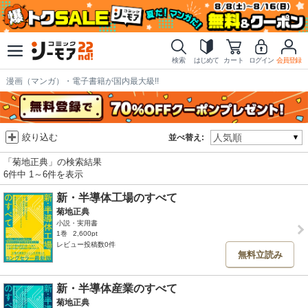
検索
はじめて
カート
ログイン
会員登録
漫画（マンガ）・電子書籍が国内最大級!!
絞り込む
並べ替え:
「菊地正典」の検索結果
6件中 1～6件を表示
新・半導体工場のすべて
菊地正典
小説・実用書
1巻
2,600pt
レビュー投稿数0件
無料立読み
新・半導体産業のすべて
菊地正典