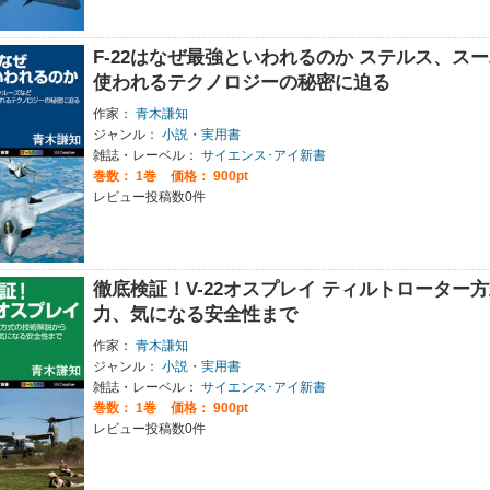
F-22はなぜ最強といわれるのか ステルス、
使われるテクノロジーの秘密に迫る
作家：
青木謙知
ジャンル：
小説・実用書
雑誌・レーベル：
サイエンス･アイ新書
巻数：
1巻
価格： 900pt
レビュー投稿数0件
徹底検証！V-22オスプレイ ティルトローター
力、気になる安全性まで
作家：
青木謙知
ジャンル：
小説・実用書
雑誌・レーベル：
サイエンス･アイ新書
巻数：
1巻
価格： 900pt
レビュー投稿数0件