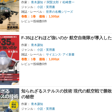
作家：
青木謙知
/
関賢太郎
/
松崎豊一
ジャンル：
小説・実用書
雑誌・レーベル：
世界の名機シリーズ
巻数：
1巻
価格： 1,500pt
レビュー投稿数0件
F-35はどれほど強いのか 航空自衛隊が導入し
作家：
青木謙知
ジャンル：
小説・実用書
雑誌・レーベル：
サイエンス･アイ新書
巻数：
1巻
価格： 1,000pt
レビュー投稿数0件
知られざるステルスの技術 現代の航空戦で勝
の秘密
作家：
青木謙知
ジャンル：
小説・実用書