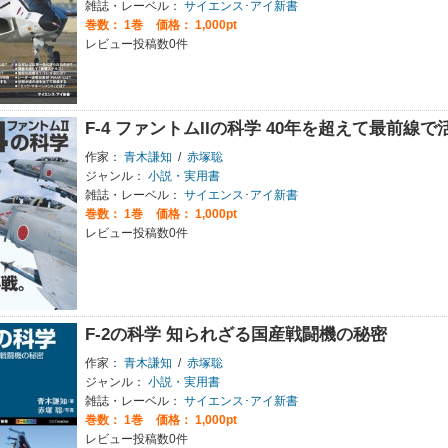
雑誌・レーベル：
サイエンス･アイ新書
巻数：
1巻
価格： 1,000pt
レビュー投稿数0件
F-4 ファントムIIの科学 40年を超えて最前線
作家：
青木謙知
/
赤塚聡
ジャンル：
小説・実用書
雑誌・レーベル：
サイエンス･アイ新書
巻数：
1巻
価格： 1,000pt
レビュー投稿数0件
F-2の科学 知られざる国産戦闘機の秘密
作家：
青木謙知
/
赤塚聡
ジャンル：
小説・実用書
雑誌・レーベル：
サイエンス･アイ新書
巻数：
1巻
価格： 1,000pt
レビュー投稿数0件