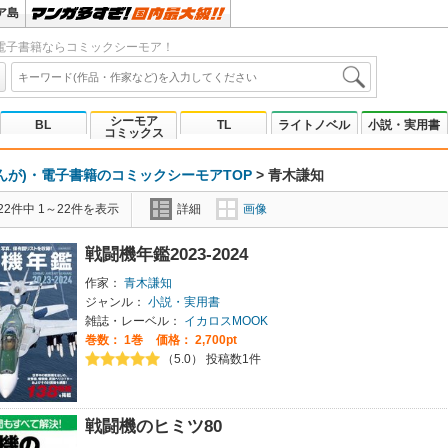
ア島
電子書籍ならコミックシーモア！
シーモア
BL
TL
ライトノベル
小説・実用書
コミックス
んが)・電子書籍のコミックシーモアTOP
>
青木謙知
2件中 1～22件を表示
詳細
画像
戦闘機年鑑2023-2024
作家：
青木謙知
ジャンル：
小説・実用書
雑誌・レーベル：
イカロスMOOK
巻数：
1巻
価格： 2,700pt
（5.0） 投稿数1件
戦闘機のヒミツ80