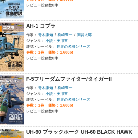
レビュー投稿数0件
AH-1 コブラ
作家：
青木謙知
/
松崎豊一
/
関賢太郎
ジャンル：
小説・実用書
雑誌・レーベル：
世界の名機シリーズ
巻数：
1巻
価格： 1,600pt
レビュー投稿数0件
F-5フリーダムファイター/タイガーII
作家：
青木謙知
/
松崎豊一
ジャンル：
小説・実用書
雑誌・レーベル：
世界の名機シリーズ
巻数：
1巻
価格： 1,600pt
レビュー投稿数0件
UH-60 ブラックホーク UH-60 BLACK HAWK