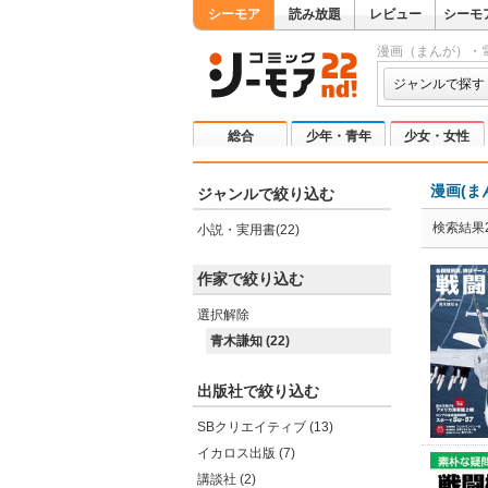
シーモア
読み放題
レビュー
シーモ
漫画（まんが）・
ジャンルで探す
総合
少年・青年
少女・女性
漫画(ま
ジャンルで絞り込む
検索結果2
小説・実用書(22)
作家で絞り込む
選択解除
青木謙知 (22)
出版社で絞り込む
SBクリエイティブ (13)
イカロス出版 (7)
講談社 (2)