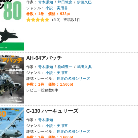
作家：
青木謙知
/
坪田敦史
/
伊藤久巳
ジャンル：
小説・実用書
巻数：
1巻
価格： 933pt
（5.0） 投稿数1件
AH-64アパッチ
作家：
青木謙知
/
松崎豊一
/
嶋田久典
ジャンル：
小説・実用書
雑誌・レーベル：
世界の名機シリーズ
巻数：
1巻
価格： 1,500pt
レビュー投稿数0件
C-130 ハーキュリーズ
作家：
青木謙知
ジャンル：
小説・実用書
雑誌・レーベル：
世界の名機シリーズ
巻数：
1巻
価格： 1,600pt