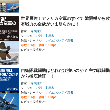
世界最強！アメリカ空軍のすべて 戦闘機から
有戦力の全貌がいま明らかに！
作家：
青木謙知
ジャンル：
小説・実用書
雑誌・レーベル：
サイエンス･アイ新書
巻数：
1巻
価格： 900pt
レビュー投稿数0件
自衛隊戦闘機はどれだけ強いのか？ 主力戦闘
から徹底検証！！
作家：
青木謙知
ジャンル：
小説・実用書
雑誌・レーベル：
サイエンス･アイ新書
巻数：
1巻
価格： 900pt
レビュー投稿数0件