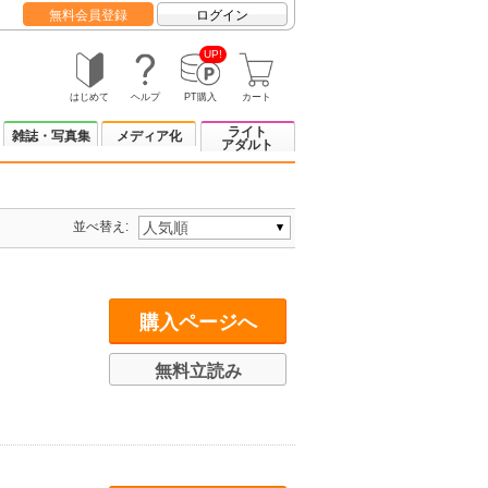
無料会員登録
ログイン
UP!
はじめて
ヘルプ
PT購入
カート
ライト
雑誌・写真集
メディア化
アダルト
並べ替え:
購入ページへ
無料立読み