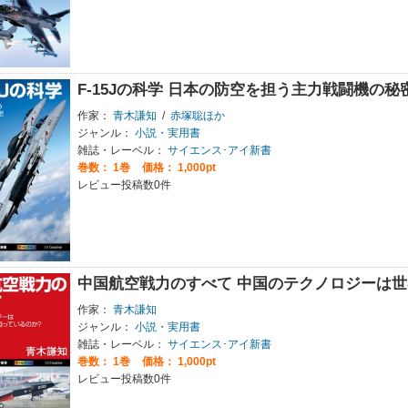
F-15Jの科学 日本の防空を担う主力戦闘機の秘
作家：
青木謙知
/
赤塚聡ほか
ジャンル：
小説・実用書
雑誌・レーベル：
サイエンス･アイ新書
巻数：
1巻
価格： 1,000pt
レビュー投稿数0件
中国航空戦力のすべて 中国のテクノロジーは
作家：
青木謙知
ジャンル：
小説・実用書
雑誌・レーベル：
サイエンス･アイ新書
巻数：
1巻
価格： 1,000pt
レビュー投稿数0件