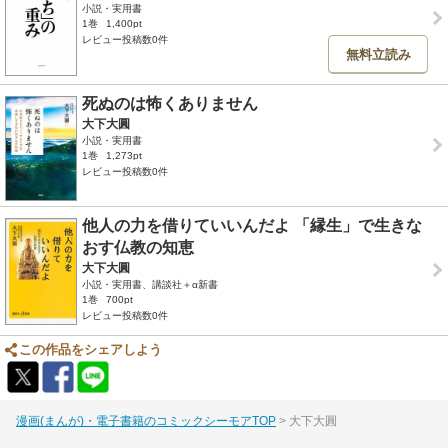
小説・実用書
1巻
1,400pt
レビュー投稿数0件
無料立読み
死ぬのは怖くありません
大下大圓
小説・実用書
1巻
1,273pt
レビュー投稿数0件
他人の力を借りていいんだよ 「縁生」で生きな
おす仏教の知恵
大下大圓
小説・実用書、講談社＋α新書
1巻
700pt
レビュー投稿数0件
この作品をシェアしよう
漫画(まんが)・電子書籍のコミックシーモアTOP
大下大圓