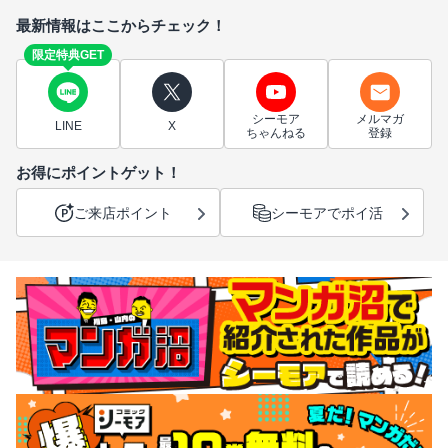
最新情報はここからチェック！
限定特典GET
シーモア
メルマガ
LINE
X
ちゃんねる
登録
お得にポイントゲット！
ご来店ポイント
シーモアでポイ活