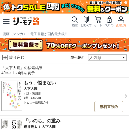
検索
はじめて
カート
ログイン
会員登録
漫画（マンガ）・電子書籍が国内最大級!!
絞り込む
並べ替え:
「大下大圓」の検索結果
4件中 1～4件を表示
もう、悩まない
大下大圓
小説・実用書
1巻
1,500pt
レビュー投稿数0件
無料立読み
「いのち」の重み
細谷亮太
/
大下大圓