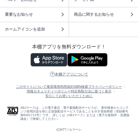
重要なお知らせ
商品に関するお知らせ
ホームアイコンを追加
本棚アプリを無料ダウンロード！
本棚アプリについて
このサイトについて
推奨環境
利用規約
ISBN検索
プライバシーポリシー
情報セキュリティーポリシー
特定商取引法に基づく表示
安心してお使いいただくために
ABJマークは、この電子書店・電子書籍配信サービスが、 著作権者からコンテ
ンツ使用許諾を得た正規版配信サービスであることを示す登録商標（登録番号
第6091713号）です。 詳しくは［ABJマーク］または［電子出版制作・流通協
議会］で検索してください。
(C)NTTソルマーレ