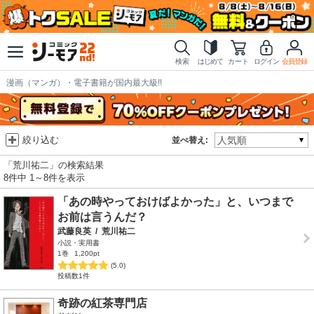
検索
はじめて
カート
ログイン
会員登録
漫画（マンガ）・電子書籍が国内最大級!!
絞り込む
並べ替え:
「荒川祐二」の検索結果
8件中 1～8件を表示
「あの時やっておけばよかった」と、いつまで
お前は言うんだ？
武藤良英
/
荒川祐二
小説・実用書
1巻
1,200pt
(5.0)
投稿数1件
奇跡の紅茶専門店