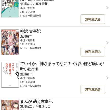
荒川祐二
/
高橋日董
小説・実用書
1巻
1,300pt
レビュー投稿数0件
無料立読み
神訳 古事記
荒川祐二
小説・実用書
1巻
1,200pt
レビュー投稿数0件
無料立読み
ていうか、神さまってなに？ やばいほど願いが
叶い出す!!
荒川祐二
小説・実用書
1巻
1,300pt
レビュー投稿数0件
無料立読み
まんが 萌え古事記
荒川祐二
/
千種ひよこ