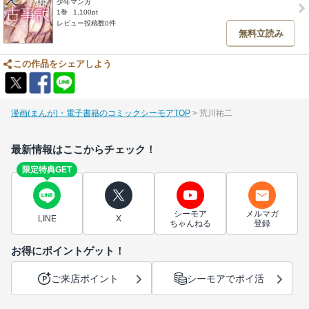
少年マンガ
1巻
1,100pt
レビュー投稿数0件
無料立読み
この作品をシェアしよう
漫画(まんが)・電子書籍のコミックシーモアTOP
荒川祐二
最新情報はここからチェック！
限定特典GET
シーモア
メルマガ
LINE
X
ちゃんねる
登録
お得にポイントゲット！
ご来店ポイント
シーモアでポイ活