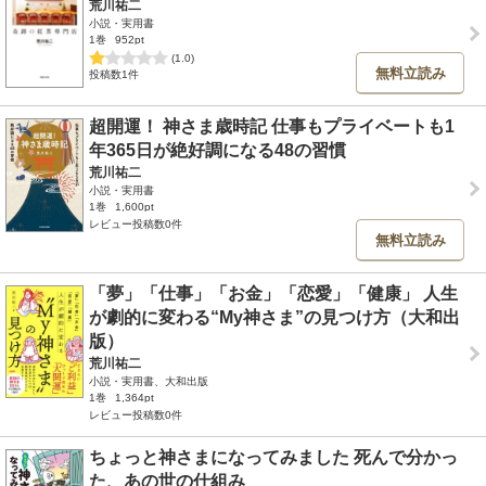
荒川祐二
小説・実用書
1巻
952pt
(1.0)
無料立読み
投稿数1件
超開運！ 神さま歳時記 仕事もプライベートも1
年365日が絶好調になる48の習慣
荒川祐二
小説・実用書
1巻
1,600pt
レビュー投稿数0件
無料立読み
「夢」「仕事」「お金」「恋愛」「健康」 人生
が劇的に変わる“My神さま”の見つけ方（大和出
版）
荒川祐二
小説・実用書、大和出版
1巻
1,364pt
レビュー投稿数0件
ちょっと神さまになってみました 死んで分かっ
た、あの世の仕組み