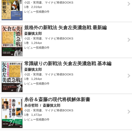
小説・実用書、マイナビ将棋BOOKS
1巻
2,016pt
レビュー投稿数0件
規格外の新戦法 矢倉左美濃急戦 最新編
斎藤慎太郎
小説・実用書、マイナビ将棋BOOKS
1巻
1,264pt
レビュー投稿数0件
常識破りの新戦法 矢倉左美濃急戦 基本編
斎藤慎太郎
小説・実用書、マイナビ将棋BOOKS
1巻
1,264pt
レビュー投稿数0件
糸谷＆斎藤の現代将棋解体新書
糸谷哲郎
/
斎藤慎太郎
小説・実用書、マイナビ将棋BOOKS
1巻
1,472pt
レビュー投稿数0件