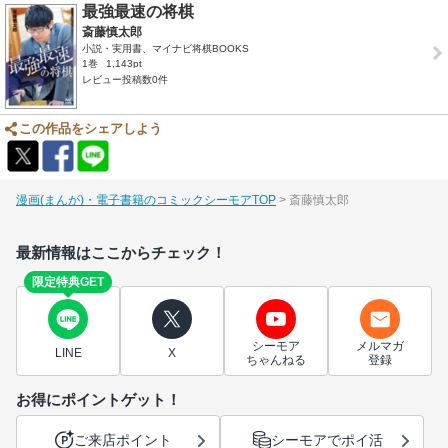
最強最速の将棋
斎藤慎太郎
小説・実用書、マイナビ将棋BOOKS
1巻
1,143pt
レビュー投稿数0件
この作品をシェアしよう
漫画(まんが)・電子書籍のコミックシーモアTOP
斎藤慎太郎
最新情報はここからチェック！
限定特典GET
シーモア
メルマガ
LINE
X
ちゃんねる
登録
お得にポイントゲット！
ご来店ポイント
シーモアでポイ活