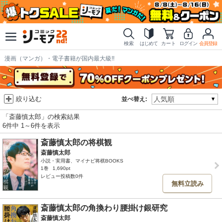
検索
はじめて
カート
ログイン
会員登録
漫画（マンガ）・電子書籍が国内最大級!!
絞り込む
並べ替え:
「斎藤慎太郎」の検索結果
6件中 1～6件を表示
斎藤慎太郎の将棋観
斎藤慎太郎
小説・実用書、マイナビ将棋BOOKS
1巻
1,690pt
レビュー投稿数0件
無料立読み
斎藤慎太郎の角換わり腰掛け銀研究
斎藤慎太郎