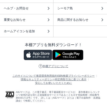
ヘルプ・お問合せ
シーモア島
重要なお知らせ
商品に関するお知らせ
ホームアイコンを追加
本棚アプリを無料ダウンロード！
本棚アプリについて
このサイトについて
推奨環境
利用規約
ISBN検索
プライバシーポリシー
情報セキュリティーポリシー
特定商取引法に基づく表示
安心してお使いいただくために
ABJマークは、この電子書店・電子書籍配信サービスが、 著作権者からコンテ
ンツ使用許諾を得た正規版配信サービスであることを示す登録商標（登録番号
第6091713号）です。 詳しくは［ABJマーク］または［電子出版制作・流通協
議会］で検索してください。