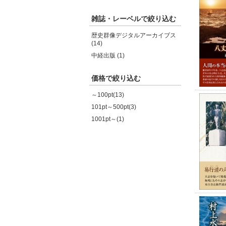
雑誌・レーベルで絞り込む
歴史群像デジタルアーカイブス
(14)
中経出版 (1)
価格で絞り込む
～100pt(13)
101pt～500pt(3)
1001pt～(1)