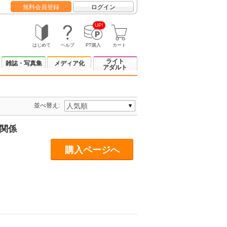
無料会員登録
ログイン
UP!
はじめて
ヘルプ
PT購入
カート
ライト
雑誌・写真集
メディア化
アダルト
並べ替え:
関係
購入ページへ