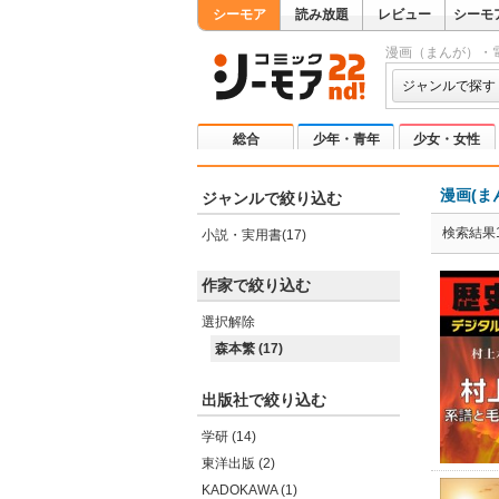
シーモア
読み放題
レビュー
シーモ
漫画（まんが）・
ジャンルで探す
総合
少年・青年
少女・女性
漫画(ま
ジャンルで絞り込む
検索結果1
小説・実用書(17)
作家で絞り込む
選択解除
森本繁 (17)
出版社で絞り込む
学研 (14)
東洋出版 (2)
KADOKAWA (1)