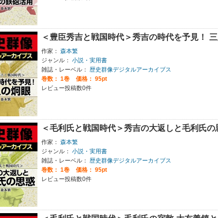
＜豊臣秀吉と戦国時代＞秀吉の時代を予見！ 
作家：
森本繁
ジャンル：
小説・実用書
雑誌・レーベル：
歴史群像デジタルアーカイブス
巻数：
1巻
価格： 95pt
レビュー投稿数0件
＜毛利氏と戦国時代＞秀吉の大返しと毛利氏の
作家：
森本繁
ジャンル：
小説・実用書
雑誌・レーベル：
歴史群像デジタルアーカイブス
巻数：
1巻
価格： 95pt
レビュー投稿数0件