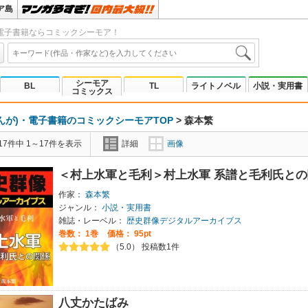
ア島
電子書籍ならコミックシーモア！
シーモア
BL
TL
ライトノベル
小説・実用書
コミックス
んが)・電子書籍のコミックシーモアTOP
>
森本繁
7件中 1～17件を表示
詳細
画像
＜村上水軍と毛利＞村上水軍 系譜と毛利氏との
作家：
森本繁
ジャンル：
小説・実用書
雑誌・レーベル：
歴史群像デジタルアーカイブス
巻数：
1巻
価格： 95pt
（5.0） 投稿数1件
八丈かたばみ