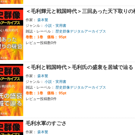
＜毛利輝元と戦国時代＞三回あった天下取りの
作家：
森本繁
ジャンル：
小説・実用書
雑誌・レーベル：
歴史群像デジタルアーカイブス
巻数：
1巻
価格： 95pt
レビュー投稿数0件
＜毛利と戦国時代＞毛利氏の盛衰を居城で辿る
作家：
森本繁
ジャンル：
小説・実用書
雑誌・レーベル：
歴史群像デジタルアーカイブス
巻数：
1巻
価格： 95pt
レビュー投稿数0件
毛利水軍のすごさ
作家：
森本繁