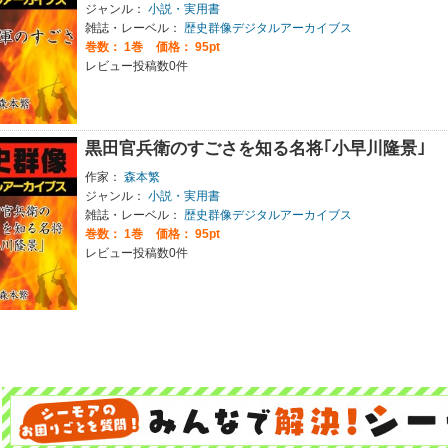
ジャンル：
小説・実用書
雑誌・レーベル：
歴史群像デジタルアーカイブス
巻数：
1巻
価格： 95pt
レビュー投稿数0件
黒田官兵衛のすごさを知る名将｢小早川隆景｣
作家：
森本繁
ジャンル：
小説・実用書
雑誌・レーベル：
歴史群像デジタルアーカイブス
巻数：
1巻
価格： 95pt
レビュー投稿数0件