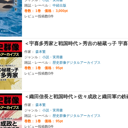
雑誌・レーベル：
中経出版
巻数：
1巻
価格： 3,000pt
レビュー投稿数0件
＜宇喜多秀家と戦国時代＞秀吉の秘蔵っ子 宇喜
作家：
森本繁
ジャンル：
小説・実用書
雑誌・レーベル：
歴史群像デジタルアーカイブス
巻数：
1巻
価格： 95pt
レビュー投稿数0件
＜織田信長と戦国時代＞佐々成政と織田軍の鉄
作家：
森本繁
ジャンル：
小説・実用書
雑誌・レーベル：
歴史群像デジタルアーカイブス
巻数：
1巻
価格： 95pt
レビュー投稿数0件