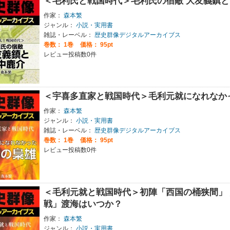
＜毛利氏と戦国時代＞毛利氏の宿敵 大友義鎮
作家：
森本繁
ジャンル：
小説・実用書
雑誌・レーベル：
歴史群像デジタルアーカイブス
巻数：
1巻
価格： 95pt
レビュー投稿数0件
＜宇喜多直家と戦国時代＞毛利元就になれなか
作家：
森本繁
ジャンル：
小説・実用書
雑誌・レーベル：
歴史群像デジタルアーカイブス
巻数：
1巻
価格： 95pt
レビュー投稿数0件
＜毛利元就と戦国時代＞初陣「西国の桶狭間」
戦」渡海はいつか？
作家：
森本繁
ジャンル：
小説・実用書