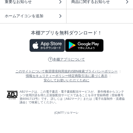
重要なお知らせ
商品に関するお知らせ
ホームアイコンを追加
本棚アプリを無料ダウンロード！
本棚アプリについて
このサイトについて
推奨環境
利用規約
ISBN検索
プライバシーポリシー
情報セキュリティーポリシー
特定商取引法に基づく表示
安心してお使いいただくために
ABJマークは、この電子書店・電子書籍配信サービスが、 著作権者からコンテ
ンツ使用許諾を得た正規版配信サービスであることを示す登録商標（登録番号
第6091713号）です。 詳しくは［ABJマーク］または［電子出版制作・流通協
議会］で検索してください。
(C)NTTソルマーレ