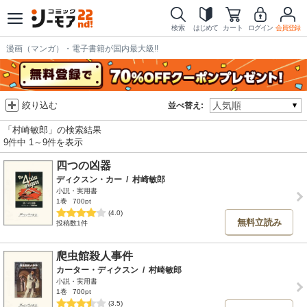
検索
はじめて
カート
ログイン
会員登録
漫画（マンガ）・電子書籍が国内最大級!!
絞り込む
並べ替え:
「村崎敏郎」の検索結果
9件中 1～9件を表示
四つの凶器
ディクスン・カー
/
村崎敏郎
小説・実用書
1巻
700pt
(4.0)
無料立読み
投稿数1件
爬虫館殺人事件
カーター・ディクスン
/
村崎敏郎
小説・実用書
1巻
700pt
(3.5)