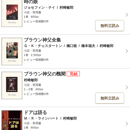
時の娘
ジョセフィン・テイ
/
村崎敏郎
小説・実用書
1巻
800pt
レビュー投稿数0件
無料立読み
ブラウン神父全集
Ｇ・Ｋ・チェスタートン
/
橋口稔
/
橋本福夫
/
村崎敏郎
小説・実用書
1巻
2,500pt
レビュー投稿数0件
ブラウン神父の醜聞
村崎敏郎
小説・実用書
1～2巻
400pt
レビュー投稿数0件
無料立読み
ドアは語る
Ｍ・Ｒ・ラインハート
/
村崎敏郎
小説・実用書
1巻
800pt