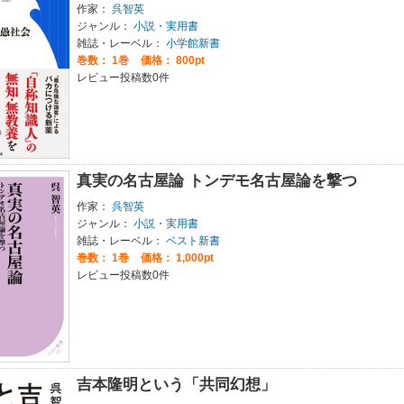
作家：
呉智英
ジャンル：
小説・実用書
雑誌・レーベル：
小学館新書
巻数：
1巻
価格： 800pt
レビュー投稿数0件
真実の名古屋論 トンデモ名古屋論を撃つ
作家：
呉智英
ジャンル：
小説・実用書
雑誌・レーベル：
ベスト新書
巻数：
1巻
価格： 1,000pt
レビュー投稿数0件
吉本隆明という「共同幻想」