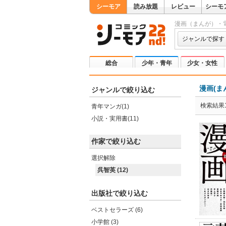
シーモア
読み放題
レビュー
シーモ
漫画（まんが）・
ジャンルで探す
総合
少年・青年
少女・女性
漫画(ま
ジャンルで絞り込む
検索結果1
青年マンガ(1)
小説・実用書(11)
作家で絞り込む
選択解除
呉智英 (12)
出版社で絞り込む
ベストセラーズ (6)
小学館 (3)