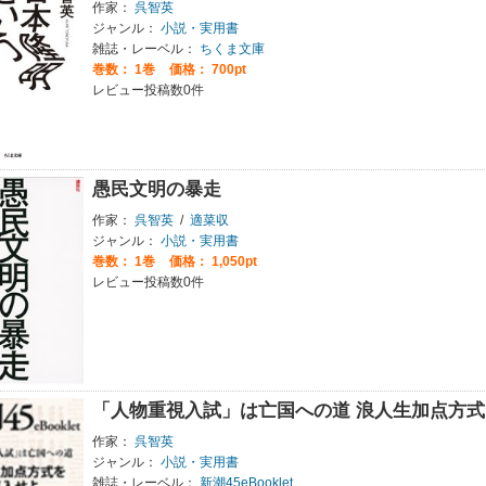
作家：
呉智英
ジャンル：
小説・実用書
雑誌・レーベル：
ちくま文庫
巻数：
1巻
価格： 700pt
レビュー投稿数0件
愚民文明の暴走
作家：
呉智英
/
適菜収
ジャンル：
小説・実用書
巻数：
1巻
価格： 1,050pt
レビュー投稿数0件
「人物重視入試」は亡国への道 浪人生加点方
作家：
呉智英
ジャンル：
小説・実用書
雑誌・レーベル：
新潮45eBooklet