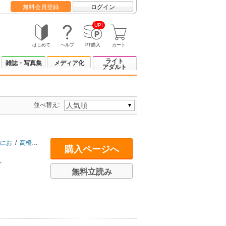
無料会員登録
ログイン
UP!
はじめて
ヘルプ
PT購入
カート
ライト
雑誌・写真集
メディア化
アダルト
並べ替え:
にお
/
高橋しん
/
いましろたかし
/
山上たつひこ
/
三島衛里子
/
石坂啓
/
比嘉
購入ページへ
ル
無料立読み