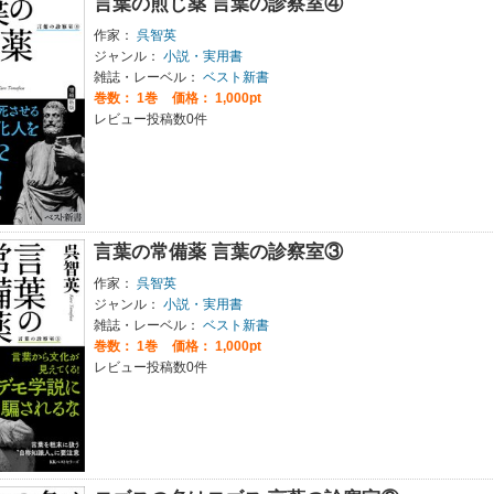
言葉の煎じ薬 言葉の診察室④
作家：
呉智英
ジャンル：
小説・実用書
雑誌・レーベル：
ベスト新書
巻数：
1巻
価格： 1,000pt
レビュー投稿数0件
言葉の常備薬 言葉の診察室③
作家：
呉智英
ジャンル：
小説・実用書
雑誌・レーベル：
ベスト新書
巻数：
1巻
価格： 1,000pt
レビュー投稿数0件