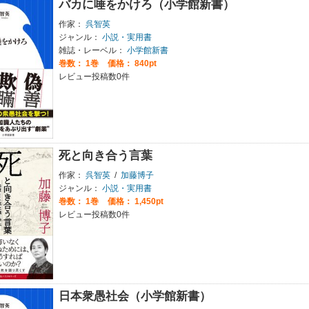
バカに唾をかけろ（小学館新書）
作家：
呉智英
ジャンル：
小説・実用書
雑誌・レーベル：
小学館新書
巻数：
1巻
価格： 840pt
レビュー投稿数0件
死と向き合う言葉
作家：
呉智英
/
加藤博子
ジャンル：
小説・実用書
巻数：
1巻
価格： 1,450pt
レビュー投稿数0件
日本衆愚社会（小学館新書）