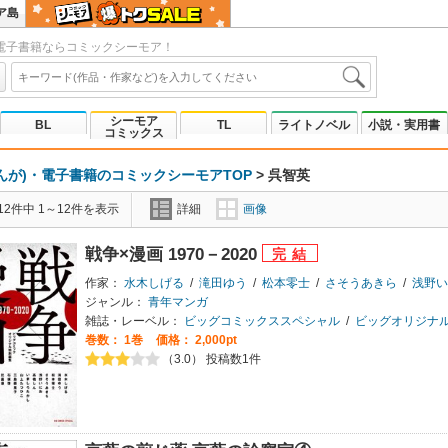
ア島
電子書籍ならコミックシーモア！
シーモア
BL
TL
ライトノベル
小説・実用書
コミックス
んが)・電子書籍のコミックシーモアTOP
>
呉智英
2件中 1～12件を表示
詳細
画像
戦争×漫画 1970－2020
作家：
水木しげる
/
滝田ゆう
/
松本零士
/
さそうあきら
/
浅野い
ジャンル：
青年マンガ
雑誌・レーベル：
ビッグコミックススペシャル
/
ビッグオリジナ
巻数：
1巻
価格： 2,000pt
（3.0） 投稿数1件