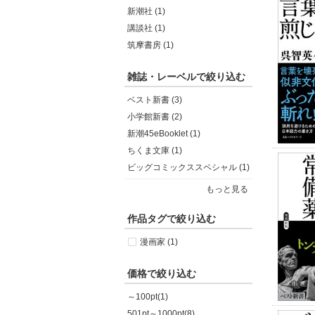
新潮社 (1)
講談社 (1)
筑摩書房 (1)
雑誌・レーベルで絞り込む
ベスト新書 (3)
小学館新書 (2)
新潮45eBooklet (1)
ちくま文庫 (1)
ビッグコミックススペシャル (1)
もっと見る
作品タグで絞り込む
漫画家 (1)
価格で絞り込む
～100pt(1)
501pt～1000pt(8)