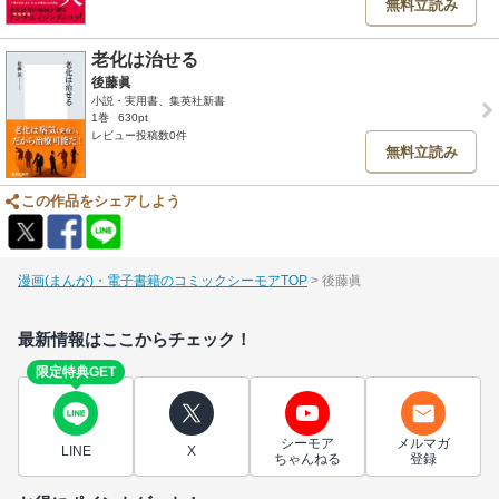
無料立読み
老化は治せる
後藤眞
小説・実用書、集英社新書
1巻
630pt
レビュー投稿数0件
無料立読み
この作品をシェアしよう
漫画(まんが)・電子書籍のコミックシーモアTOP
後藤眞
最新情報はここからチェック！
限定特典GET
シーモア
メルマガ
LINE
X
ちゃんねる
登録