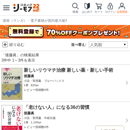
検索
はじめて
カート
ログイン
会員登録
漫画（マンガ）・電子書籍が国内最大級!!
絞り込む
並べ替え:
「後藤眞」の検索結果
3件中 1～3件を表示
新しいリウマチ治療 新しい薬・新しい手術
後藤眞
小説・実用書、ブルーバックス
1巻
820pt
レビュー投稿数0件
「老けない人」になる36の習慣
後藤眞
小説・実用書、中経出版
1巻
1,100pt
レビュー投稿数0件