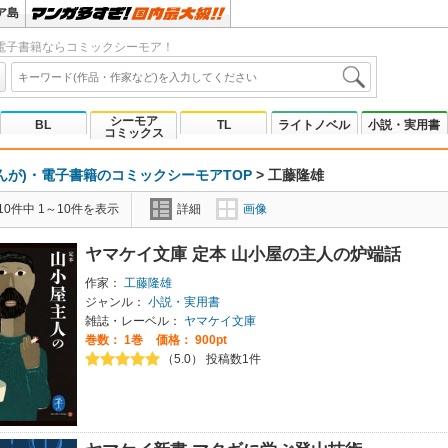
ア島
電子書籍ならコミックシーモア！
シーモア
BL
TL
ライトノベル
小説・実用書
コミックス
んが)・電子書籍のコミックシーモアTOP
>
工藤隆雄
0件中 1～10件を表示
詳細
画像
ヤマケイ文庫 定本 山小屋の主人の炉端話
作家：
工藤隆雄
ジャンル：
小説・実用書
雑誌・レーベル：
ヤマケイ文庫
巻数：
1巻
価格： 900pt
（5.0） 投稿数1件