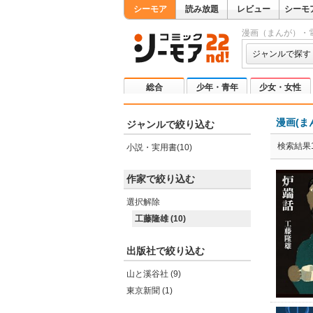
シーモア
読み放題
レビュー
シーモ
漫画（まんが）・
ジャンルで探す
総合
少年・青年
少女・女性
漫画(ま
ジャンルで絞り込む
検索結果1
小説・実用書(10)
作家で絞り込む
選択解除
工藤隆雄 (10)
出版社で絞り込む
山と溪谷社 (9)
東京新聞 (1)