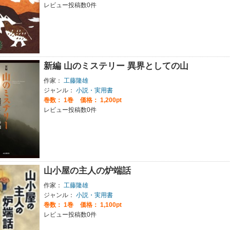
レビュー投稿数0件
新編 山のミステリー 異界としての山
作家：
工藤隆雄
ジャンル：
小説・実用書
巻数：
1巻
価格： 1,200pt
レビュー投稿数0件
山小屋の主人の炉端話
作家：
工藤隆雄
ジャンル：
小説・実用書
巻数：
1巻
価格： 1,100pt
レビュー投稿数0件