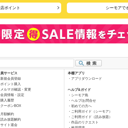
来店ポイント
シーモアで
会員サービス
本棚アプリ
新規会員登録
アプリダウンロード
ポイント購入
メルマガ確認・変更
ヘルプ&ガイド
会員情報・設定
シーモア島
購入履歴
ヘルプ/お問合せ
クーポンBOX
初めての方へ
ご利用ガイド（シーモア）
月額解約
ご利用ガイド（読み放題）
読み放題解約
作品のリクエスト
サイト退会
推奨環境