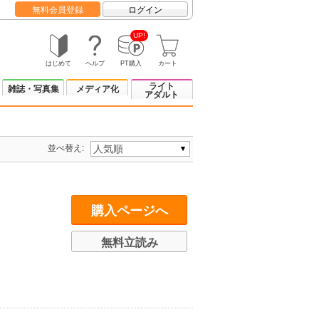
無料会員登録
ログイン
UP!
はじめて
ヘルプ
PT購入
カート
ライト
雑誌・写真集
メディア化
アダルト
並べ替え:
購入ページへ
無料立読み