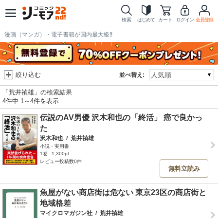
検索
はじめて
カート
ログイン
会員登録
漫画（マンガ）・電子書籍が国内最大級!!
絞り込む
並べ替え:
「荒井禎雄」の検索結果
4件中 1～4件を表示
伝説のAV男優 沢木和也の「終活」 癌で良かっ
た
沢木和也
/
荒井禎雄
小説・実用書
1巻
1,300pt
レビュー投稿数0件
無料立読み
魚屋がない商店街は危ない 東京23区の商店街と
地域格差
マイクロマガジン社
/
荒井禎雄