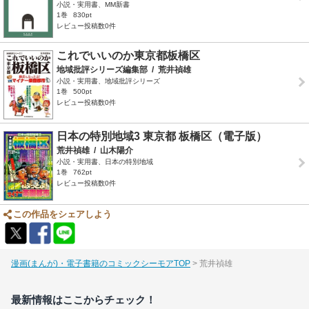
小説・実用書、MM新書
1巻
830pt
レビュー投稿数0件
これでいいのか東京都板橋区
地域批評シリーズ編集部
/
荒井禎雄
小説・実用書、地域批評シリーズ
1巻
500pt
レビュー投稿数0件
日本の特別地域3 東京都 板橋区（電子版）
荒井禎雄
/
山木陽介
小説・実用書、日本の特別地域
1巻
762pt
レビュー投稿数0件
この作品をシェアしよう
漫画(まんが)・電子書籍のコミックシーモアTOP
荒井禎雄
最新情報はここからチェック！