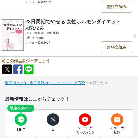
レビュー投稿数0件
無料立読み
28日周期でやせる 女性ホルモンダイエット
大西ひとみ
小説・実用書、中経出版
1巻
1,200pt
レビュー投稿数0件
無料立読み
この作品をシェアしよう
漫画(まんが)・電子書籍のコミックシーモアTOP
大西ひとみ
最新情報はここからチェック！
限定特典GET
シーモア
メルマガ
LINE
X
ちゃんねる
登録