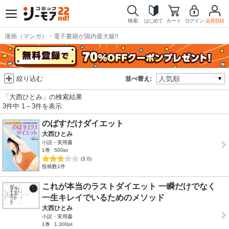
検索
はじめて
カート
ログイン
会員登録
漫画（マンガ）・電子書籍が国内最大級!!
絞り込む
並べ替え:
「大西ひとみ」の検索結果
3件中 1～3件を表示
のばすだけダイエット
大西ひとみ
小説・実用書
1巻
500pt
(3.0)
投稿数1件
これが本当のラストダイエット 一瞬だけでなく
一生キレイでいるためのメソッド
大西ひとみ
小説・実用書
1巻
1,300pt