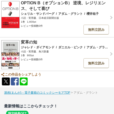
OPTION B（オプションB） 逆境、レジリエン
ス、そして喜び
シェリル・サンドバーグ
/
アダム・グラント
/
櫻井祐子
小説・実用書、日本経済新聞出版
1巻
1,600pt
レビュー投稿数0件
無料立読み
変革の知
ジャレド・ダイアモンド
/
ダニエル・ピンク
/
アダム・グラント
/
小説・実用書、角川新書
1巻
900pt
レビュー投稿数0件
無料立読み
この作品をシェアしよう
漫画(まんが)・電子書籍のコミックシーモアTOP
アダム・グラント
最新情報はここからチェック！
限定特典GET