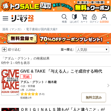
検索
はじめて
カート
ログイン
会員登録
漫画（マンガ）・電子書籍が国内最大級!!
絞り込む
並べ替え:
「アダム・グラント」の検索結果
6件中 1～6件を表示
GIVE & TAKE 「与える人」こそ成功する時代
アダム・グラント
/
楠木建
小説・実用書
1巻
2,200pt
(5.0)
無料立読み
投稿数1件
ＯＲＩＧＩＮＡＬＳ 誰もが「人と違うこと」が