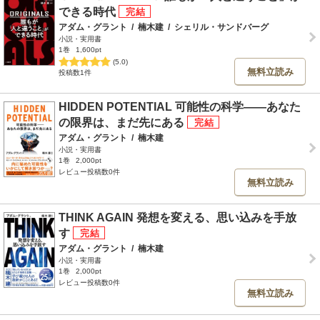
できる時代
アダム・グラント
/
楠木建
/
シェリル・サンドバーグ
小説・実用書
1巻
1,600pt
(5.0)
無料立読み
投稿数1件
HIDDEN POTENTIAL 可能性の科学――あなた
の限界は、まだ先にある
アダム・グラント
/
楠木建
小説・実用書
1巻
2,000pt
レビュー投稿数0件
無料立読み
THINK AGAIN 発想を変える、思い込みを手放
す
アダム・グラント
/
楠木建
小説・実用書
1巻
2,000pt
レビュー投稿数0件
無料立読み