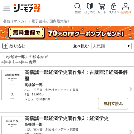
検索
はじめて
カート
ログイン
会員登録
漫画（マンガ）・電子書籍が国内最大級!!
絞り込む
並べ替え:
「高橋誠一郎」の検索結果
4件中 1～4件を表示
高橋誠一郎経済学史著作集4：古版西洋経済書解
題
高橋誠一郎
小説・実用書、創文社オンデマンド叢書
1巻
11,900pt
レビュー投稿数0件
無料立読み
高橋誠一郎経済学史著作集3：経済学史
高橋誠一郎
小説・実用書、創文社オンデマンド叢書
1巻
9,050pt