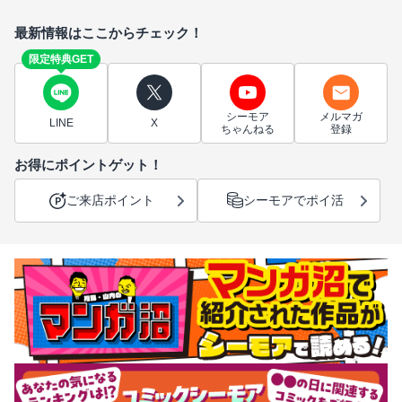
最新情報はここからチェック！
限定特典GET
シーモア
メルマガ
LINE
X
ちゃんねる
登録
お得にポイントゲット！
ご来店ポイント
シーモアでポイ活