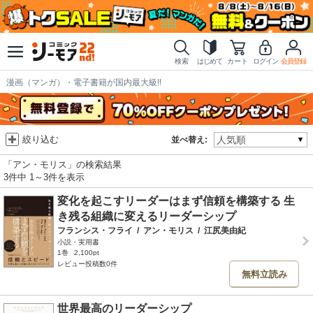
検索
はじめて
カート
ログイン
会員登録
漫画（マンガ）・電子書籍が国内最大級!!
絞り込む
並べ替え:
「アン・モリス」の検索結果
3件中 1～3件を表示
変化を起こすリーダーはまず信頼を構築する 生
き残る組織に変えるリーダーシップ
フランシス・フライ
/
アン・モリス
/
江尻美由紀
小説・実用書
1巻
2,100pt
レビュー投稿数0件
無料立読み
世界最高のリーダーシップ