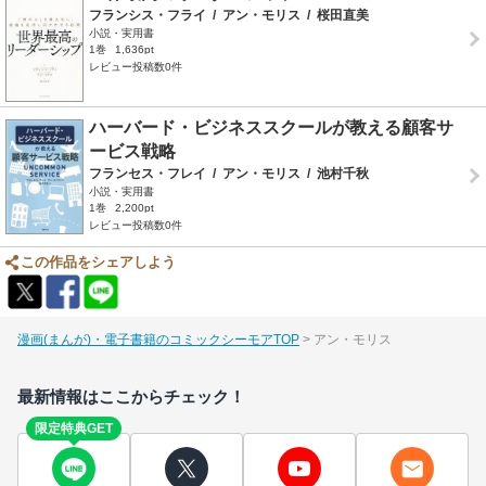
フランシス・フライ
/
アン・モリス
/
桜田直美
小説・実用書
1巻
1,636pt
レビュー投稿数0件
ハーバード・ビジネススクールが教える顧客サ
ービス戦略
フランセス・フレイ
/
アン・モリス
/
池村千秋
小説・実用書
1巻
2,200pt
レビュー投稿数0件
この作品をシェアしよう
漫画(まんが)・電子書籍のコミックシーモアTOP
アン・モリス
最新情報はここからチェック！
限定特典GET