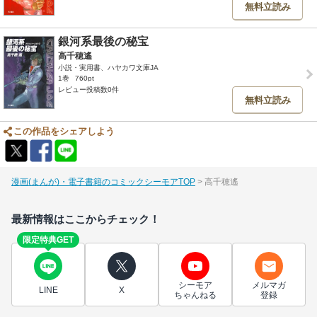
無料立読み
銀河系最後の秘宝
高千穂遙
小説・実用書、ハヤカワ文庫JA
1巻
760pt
レビュー投稿数0件
無料立読み
この作品をシェアしよう
漫画(まんが)・電子書籍のコミックシーモアTOP
高千穂遙
最新情報はここからチェック！
限定特典GET
シーモア
メルマガ
LINE
X
ちゃんねる
登録