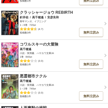
無料立読み
投稿数1件
クラッシャージョウ REBIRTH
針井佑
/
高千穂遙
/
安彦良和
青年マンガ、イブニング
1～6巻
720pt
(4.7)
無料立読み
投稿数3件
コワルスキーの大冒険
高千穂遙
小説・実用書、ハヤカワ文庫JA
1巻
840pt
(3.0)
無料立読み
投稿数1件
悪霊都市ククル
高千穂遙
小説・実用書、ハヤカワ文庫JA
1～2巻
740pt
(3.0)
無料立読み
投稿数1件
人面魔獣の挑戦