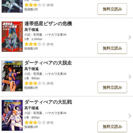
(3.0)
無料立読み
投稿数1件
連帯惑星ピザンの危機
高千穂遙
小説・実用書、ハヤカワ文庫JA
1巻
1,040pt
(3.0)
無料立読み
投稿数1件
ダーティぺアの大脱走
高千穂遙
小説・実用書、ハヤカワ文庫JA
1巻
860pt
(3.0)
無料立読み
投稿数1件
ダーティぺアの大乱戦
高千穂遙
小説・実用書、ハヤカワ文庫JA
1巻
800pt
(3.0)
無料立読み
投稿数1件