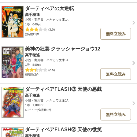
ダーティぺアの大逆転
高千穂遙
小説・実用書、ハヤカワ文庫JA
1巻
640pt
(3.0)
無料立読み
投稿数1件
美神の狂宴 クラッシャージョウ12
高千穂遙
小説・実用書、ハヤカワ文庫JA
1巻
840pt
(2.5)
無料立読み
投稿数2件
ダーティペアFLASH③ 天使の悪戯
高千穂遙
小説・実用書、ハヤカワ文庫JA
1巻
1,000pt
レビュー投稿数0件
無料立読み
ダーティペアFLASH② 天使の微笑
高千穂遙