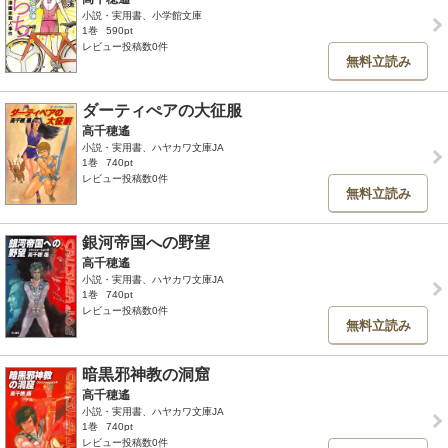
小説・実用書、小学館文庫
1巻
590pt
レビュー投稿数0件
無料立読み
ダーティぺアの大征服
高千穂遙
小説・実用書、ハヤカワ文庫JA
1巻
740pt
レビュー投稿数0件
無料立読み
銀河帝国への野望
高千穂遙
小説・実用書、ハヤカワ文庫JA
1巻
740pt
レビュー投稿数0件
無料立読み
暗黒邪神教の洞窟
高千穂遙
小説・実用書、ハヤカワ文庫JA
1巻
740pt
レビュー投稿数0件