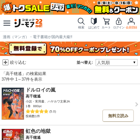
検索
はじめて
カート
ログイン
会員登録
漫画（マンガ）・電子書籍が国内最大級!!
絞り込む
並べ替え:
「高千穂遙」の検索結果
37件中 1～37件を表示
ドルロイの嵐
高千穂遙
小説・実用書、ハヤカワ文庫JA
1巻
880pt
(5.0)
無料立読み
投稿数1件
虹色の地獄
高千穂遙