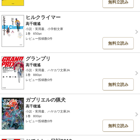
無料立読み
ヒルクライマー
高千穂遙
小説・実用書、小学館文庫
1巻
650pt
レビュー投稿数0件
無料立読み
グランプリ
高千穂遙
小説・実用書、ハヤカワ文庫JA
1巻
880pt
レビュー投稿数0件
無料立読み
ガブリエルの猟犬
高千穂遙
小説・実用書、ハヤカワ文庫JA
1巻
800pt
レビュー投稿数0件
無料立読み