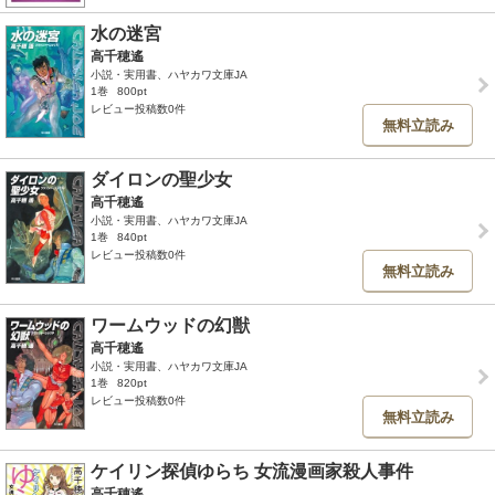
水の迷宮
高千穂遙
小説・実用書、ハヤカワ文庫JA
1巻
800pt
レビュー投稿数0件
無料立読み
ダイロンの聖少女
高千穂遙
小説・実用書、ハヤカワ文庫JA
1巻
840pt
レビュー投稿数0件
無料立読み
ワームウッドの幻獣
高千穂遙
小説・実用書、ハヤカワ文庫JA
1巻
820pt
レビュー投稿数0件
無料立読み
ケイリン探偵ゆらち 女流漫画家殺人事件
高千穂遙