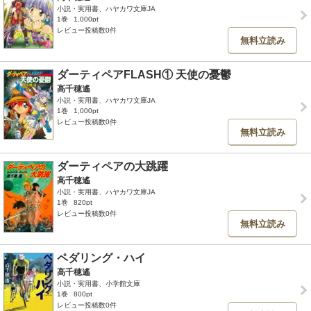
小説・実用書、ハヤカワ文庫JA
1巻
1,000pt
レビュー投稿数0件
無料立読み
ダーティペアFLASH① 天使の憂鬱
高千穂遙
小説・実用書、ハヤカワ文庫JA
1巻
1,000pt
レビュー投稿数0件
無料立読み
ダーティペアの大跳躍
高千穂遙
小説・実用書、ハヤカワ文庫JA
1巻
820pt
レビュー投稿数0件
無料立読み
ペダリング・ハイ
高千穂遙
小説・実用書、小学館文庫
1巻
800pt
レビュー投稿数0件