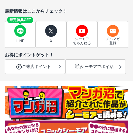
最新情報はここからチェック！
限定特典GET
シーモア
メルマガ
LINE
X
ちゃんねる
登録
お得にポイントゲット！
ご来店ポイント
シーモアでポイ活