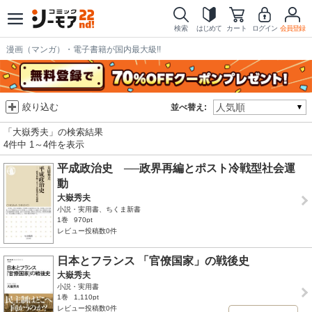
検索
はじめて
カート
ログイン
会員登録
漫画（マンガ）・電子書籍が国内最大級!!
絞り込む
並べ替え:
「大嶽秀夫」の検索結果
4件中 1～4件を表示
平成政治史 ──政界再編とポスト冷戦型社会運
動
大嶽秀夫
小説・実用書、ちくま新書
1巻
970pt
レビュー投稿数0件
日本とフランス 「官僚国家」の戦後史
大嶽秀夫
小説・実用書
1巻
1,110pt
レビュー投稿数0件