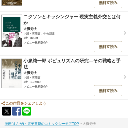
無料立読み
ニクソンとキッシンジャー 現実主義外交とは何
か
大嶽秀夫
小説・実用書、中公新書
1巻
800pt
レビュー投稿数0件
無料立読み
小泉純一郎 ポピュリズムの研究―その戦略と手
法
大嶽秀夫
小説・実用書
1巻
1,360pt
レビュー投稿数0件
無料立読み
この作品をシェアしよう
漫画(まんが)・電子書籍のコミックシーモアTOP
大嶽秀夫