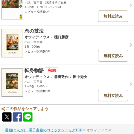
小説・実用書、講談社学術文庫
1～2巻
1,700pt～1,750pt
レビュー投稿数0件
無料立読み
恋の技法
オウィディウス
/
樋口勝彦
小説・実用書
1巻
600pt
レビュー投稿数0件
無料立読み
転身物語
オウィディウス
/
前田敬作
/
田中秀央
小説・実用書
1～2巻
1,400pt
レビュー投稿数0件
無料立読み
この作品をシェアしよう
漫画(まんが)・電子書籍のコミックシーモアTOP
オウィディウス