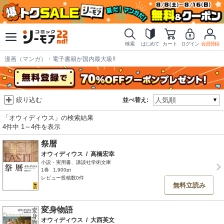
検索
はじめて
カート
ログイン
会員登録
漫画（マンガ）・電子書籍が国内最大級!!
絞り込む
並べ替え:
「オウィディウス」の検索結果
4件中 1～4件を表示
祭暦
オウィディウス
/
高橋宏幸
小説・実用書、講談社学術文庫
1巻
1,900pt
レビュー投稿数0件
無料立読み
変身物語
オウィディウス
/
大西英文