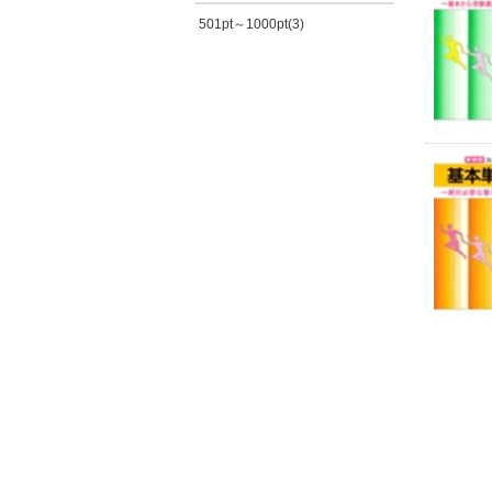
501pt～1000pt(3)