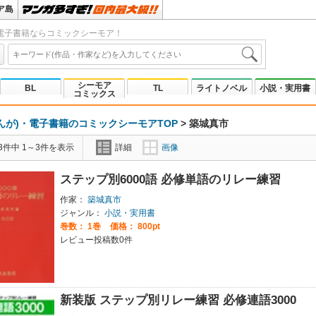
ア島
電子書籍ならコミックシーモア！
シーモア
BL
TL
ライトノベル
小説・実用書
コミックス
んが)・電子書籍のコミックシーモアTOP
>
築城真市
3件中 1～3件を表示
詳細
画像
ステップ別6000語 必修単語のリレー練習
作家：
築城真市
ジャンル：
小説・実用書
巻数：
1巻
価格： 800pt
レビュー投稿数0件
新装版 ステップ別リレー練習 必修連語3000