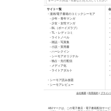
サイト一覧
漫画/電子書籍のコミックシーモア
少年・青年マンガ
少女・女性マンガ
BL（ボーイズラブ）
TL・レディコミ
ライトノベル
雑誌・写真集
小説・実用書
ハーレクイン
シーモアオリジナル
独占・先行配信
メディア化
ライトアダルト
シーモア読み放題
シーモアレビュー
会社概要
|
利用規約
|
プライバ
ABJマークは、この電子書店・電子書籍配信サービ