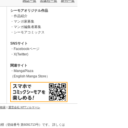
雑誌一覧
出版社一覧
新刊一覧
シーモアオリジナル作品
作品紹介
マンガ家募集
マンガ編集者募集
シーモアコミックス
SNSサイト
Facebookページ
X(Twitter)
関連サイト
MangaPlaza
（English Manga Store）
N検索
|
運営会社 NTTソルマーレ
登録番号 第6091713号）です。 詳しくは