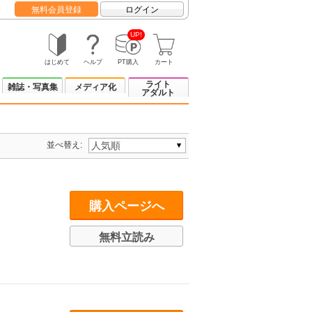
無料会員登録
ログイン
UP!
はじめて
ヘルプ
PT購入
カート
ライト
雑誌・写真集
メディア化
アダルト
並べ替え:
購入ページへ
無料立読み