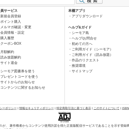
会員サービス
本棚アプリ
新規会員登録
アプリダウンロード
ポイント購入
メルマガ確認・変更
ヘルプ&ガイド
会員情報・設定
シーモア島
購入履歴
ヘルプ/お問合せ
クーポンBOX
初めての方へ
ご利用ガイド（シーモア）
月額解約
ご利用ガイド（読み放題）
読み放題解約
作品のリクエスト
サイト退会
推奨環境
シーモア図書券を使う
サイトマップ
プレゼントコードを使う
サイトからのお知らせ
コンテンツに関するお知らせ
シーポリシー
|
情報セキュリティポリシー
|
特定商取引法に基づく表示
|
このサイトについて
|
ISB
スが、 著作権者からコンテンツ使用許諾を得た正規版配信サービスであることを示す登録商標（