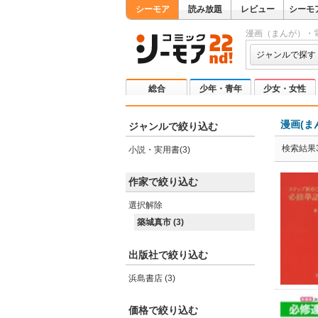
シーモア
読み放題
レビュー
シーモ
漫画（まんが）・
ジャンルで探す
総合
少年・青年
少女・女性
漫画(ま
ジャンルで絞り込む
検索結果
小説・実用書(3)
作家で絞り込む
選択解除
築城真市 (3)
出版社で絞り込む
浜島書店 (3)
価格で絞り込む