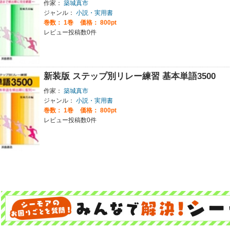
作家：
築城真市
ジャンル：
小説・実用書
巻数：
1巻
価格： 800pt
レビュー投稿数0件
新装版 ステップ別リレー練習 基本単語3500
作家：
築城真市
ジャンル：
小説・実用書
巻数：
1巻
価格： 800pt
レビュー投稿数0件