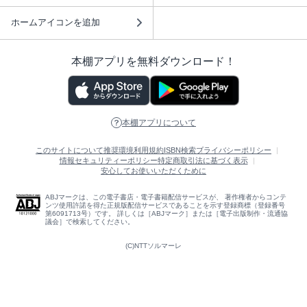
ホームアイコンを追加
本棚アプリを無料ダウンロード！
本棚アプリについて
このサイトについて
推奨環境
利用規約
ISBN検索
プライバシーポリシー
情報セキュリティーポリシー
特定商取引法に基づく表示
安心してお使いいただくために
ABJマークは、この電子書店・電子書籍配信サービスが、 著作権者からコンテ
ンツ使用許諾を得た正規版配信サービスであることを示す登録商標（登録番号
第6091713号）です。 詳しくは［ABJマーク］または［電子出版制作・流通協
議会］で検索してください。
(C)NTTソルマーレ