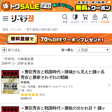
検索
はじめて
カート
ログイン
会員登録
漫画（マンガ）・電子書籍が国内最大級!!
絞り込む
並べ替え:
「中井均」の検索結果
15件中 1～15件を表示
＜豊臣秀吉と戦国時代＞陣城から見えた賤ヶ岳
秀吉と勝家それぞれの戦略
中井均
小説・実用書、歴史群像デジタルアーカイブス
1巻
95pt
(5.0)
投稿数1件
＜豊臣秀吉と戦国時代＞勝敗の分かれ目？ 賤ヶ