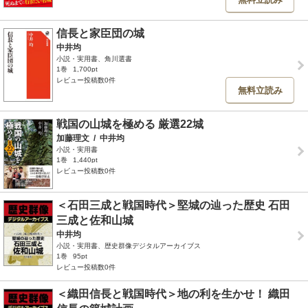
信長と家臣団の城
中井均
小説・実用書、角川選書
1巻
1,700pt
レビュー投稿数0件
無料立読み
戦国の山城を極める 厳選22城
加藤理文
/
中井均
小説・実用書
1巻
1,440pt
レビュー投稿数0件
＜石田三成と戦国時代＞堅城の辿った歴史 石田
三成と佐和山城
中井均
小説・実用書、歴史群像デジタルアーカイブス
1巻
95pt
レビュー投稿数0件
＜織田信長と戦国時代＞地の利を生かせ！ 織田