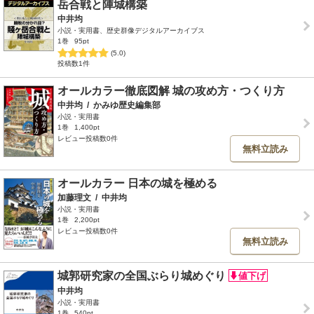
岳合戦と陣城構築
中井均
小説・実用書、歴史群像デジタルアーカイブス
1巻
95pt
(5.0)
投稿数1件
オールカラー徹底図解 城の攻め方・つくり方
中井均
/
かみゆ歴史編集部
小説・実用書
1巻
1,400pt
レビュー投稿数0件
無料立読み
オールカラー 日本の城を極める
加藤理文
/
中井均
小説・実用書
1巻
2,200pt
レビュー投稿数0件
無料立読み
城郭研究家の全国ぶらり城めぐり
中井均
小説・実用書
1巻
540pt