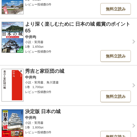
レビュー投稿数0件
無料立読み
より深く楽しむために 日本の城 鑑賞のポイント
65
中井均
小説・実用書
1巻
1,650pt
レビュー投稿数0件
無料立読み
秀吉と家臣団の城
中井均
小説・実用書、角川選書
1巻
1,700pt
レビュー投稿数0件
無料立読み
決定版 日本の城
中井均
小説・実用書
1巻
1,600pt
レビュー投稿数0件
無料立読み