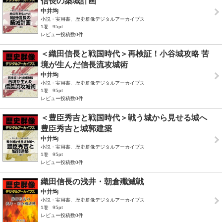
信長の築城計画
中井均
小説・実用書、歴史群像デジタルアーカイブス
1巻
95pt
レビュー投稿数0件
＜織田信長と戦国時代＞再検証！小谷城攻略 苦
境が生んだ信長流攻城術
中井均
小説・実用書、歴史群像デジタルアーカイブス
1巻
95pt
レビュー投稿数0件
＜豊臣秀吉と戦国時代＞戦う城から見せる城へ
豊臣秀吉と城郭建築
中井均
小説・実用書、歴史群像デジタルアーカイブス
1巻
95pt
レビュー投稿数0件
織田信長の浅井・朝倉殲滅戦
中井均
小説・実用書、歴史群像デジタルアーカイブス
1巻
95pt
レビュー投稿数0件