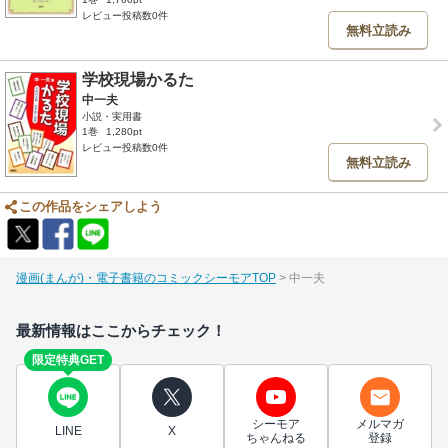
レビュー投稿数0件
無料立読み
学校現場かるた
中一夫
小説・実用書
1巻
1,280pt
レビュー投稿数0件
無料立読み
この作品をシェアしよう
漫画(まんが)・電子書籍のコミックシーモアTOP
中一夫
最新情報はここからチェック！
限定特典GET
シーモア
メルマガ
LINE
X
ちゃんねる
登録