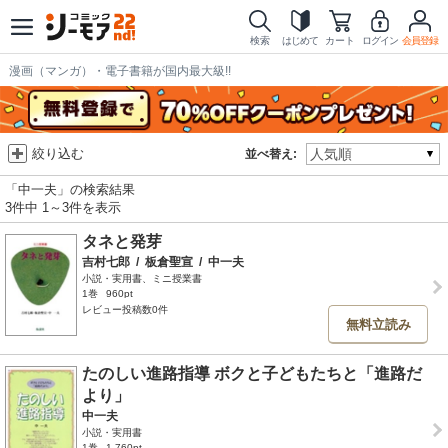
検索
はじめて
カート
ログイン
会員登録
漫画（マンガ）・電子書籍が国内最大級!!
絞り込む
並べ替え:
「中一夫」の検索結果
3件中 1～3件を表示
タネと発芽
吉村七郎
/
板倉聖宣
/
中一夫
小説・実用書、ミニ授業書
1巻
960pt
レビュー投稿数0件
無料立読み
たのしい進路指導 ボクと子どもたちと「進路だ
より」
中一夫
小説・実用書
1巻
1,760pt