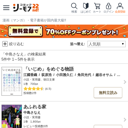
検索
はじめて
カート
ログイン
会員登録
漫画（マンガ）・電子書籍が国内最大級!!
絞り込む
並べ替え:
「中島さなえ」の検索結果
5件中 1～5件を表示
「いじめ」をめぐる物語
江國香織
/
荻原浩
/
小田雅久仁
/
角田光代
/
越谷オサム
/
辻村深月
小説・実用書、朝日文庫
1巻
700pt
(4.5)
無料立読み
投稿数2件
あふれる家
中島さなえ
小説・実用書
1巻
1,800pt
レビュー投稿数0件