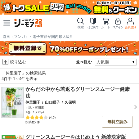
検索
はじめて
カート
ログイン
会員登録
漫画（マンガ）・電子書籍が国内最大級!!
絞り込む
並べ替え:
「仲里園子」の検索結果
4件中 1～4件を表示
からだの中から若返るグリーンスムージー健康
法
仲里園子
/
山口蝶子
/
久保明
小説・実用書
1巻
1,273pt
(4.0)
無料立読み
投稿数2件
グリーンスムージーをはじめよう 新装決定版