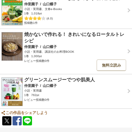
仲里園子
/
山口蝶子
小説・実用書、文春e-Books
1巻
1,018pt
(4.0)
投稿数1件
焼かないで作れる！ きれいになるロータルトレ
シピ
仲里園子
/
山口蝶子
小説・実用書、講談社のお料理BOOK
1巻
1,000pt
レビュー投稿数0件
無料立読み
グリーンスムージーでつや肌美人
仲里園子
/
山口蝶子
小説・実用書
1巻
762pt
レビュー投稿数0件
この作品をシェアしよう