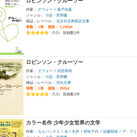
ロビンソン・クルーソー
作家：
デフォー
/
唐戸信嘉
ジャンル：
小説・実用書
雑誌・レーベル：
光文社古典新訳文庫
巻数：
1巻
価格： 1,240pt
（5.0） 投稿数1件
ロビンソン・クルーソー
作家：
デフォー
/
武田将明
ジャンル：
小説・実用書
雑誌・レーベル：
河出文庫
巻数：
1巻
価格： 950pt
（5.0） 投稿数1件
カラー名作 少年少女世界の文学
作家：
セルバンテス
/
佐々木邦
/
村松千代
/
佐藤照雄
/
デ・アミ