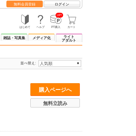
無料会員登録
ログイン
UP!
はじめて
ヘルプ
PT購入
カート
ライト
雑誌・写真集
メディア化
アダルト
並べ替え:
購入ページへ
無料立読み