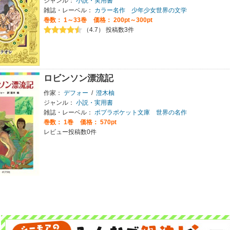
ジャンル：
小説・実用書
雑誌・レーベル：
カラー名作 少年少女世界の文学
巻数：
1～33巻
価格： 200pt～300pt
（4.7） 投稿数3件
ロビンソン漂流記
作家：
デフォー
/
澄木柚
ジャンル：
小説・実用書
雑誌・レーベル：
ポプラポケット文庫 世界の名作
巻数：
1巻
価格： 570pt
レビュー投稿数0件