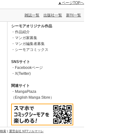
▲ページTOPへ
雑誌一覧
出版社一覧
新刊一覧
シーモアオリジナル作品
作品紹介
マンガ家募集
マンガ編集者募集
シーモアコミックス
SNSサイト
Facebookページ
X(Twitter)
関連サイト
MangaPlaza
（English Manga Store）
N検索
|
運営会社 NTTソルマーレ