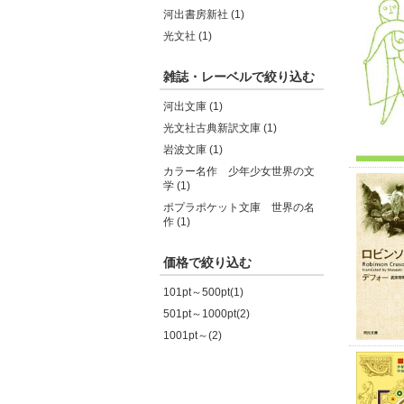
河出書房新社 (1)
光文社 (1)
雑誌・レーベルで絞り込む
河出文庫 (1)
光文社古典新訳文庫 (1)
岩波文庫 (1)
カラー名作 少年少女世界の文
学 (1)
ポプラポケット文庫 世界の名
作 (1)
価格で絞り込む
101pt～500pt(1)
501pt～1000pt(2)
1001pt～(2)