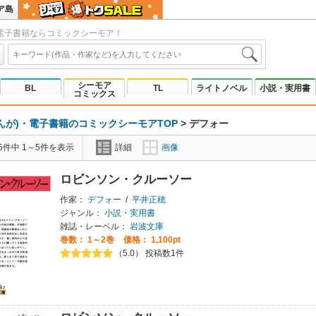
ア島
電子書籍ならコミックシーモア！
シーモア
BL
TL
ライトノベル
小説・実用書
コミックス
んが)・電子書籍のコミックシーモアTOP
>
デフォー
5件中 1～5件を表示
詳細
画像
ロビンソン・クルーソー
作家：
デフォー
/
平井正穂
ジャンル：
小説・実用書
雑誌・レーベル：
岩波文庫
巻数：
1～2巻
価格： 1,100pt
（5.0） 投稿数1件