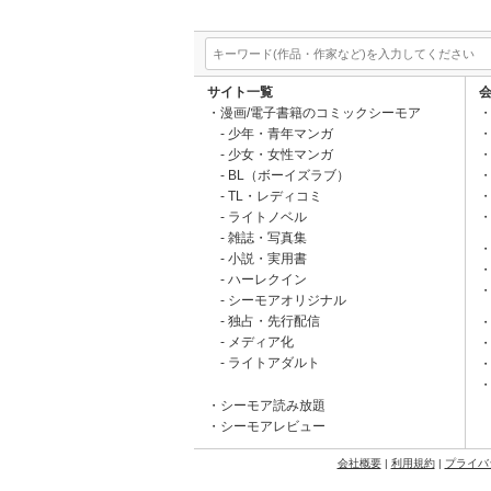
サイト一覧
漫画/電子書籍のコミックシーモア
少年・青年マンガ
少女・女性マンガ
BL（ボーイズラブ）
TL・レディコミ
ライトノベル
雑誌・写真集
小説・実用書
ハーレクイン
シーモアオリジナル
独占・先行配信
メディア化
ライトアダルト
シーモア読み放題
シーモアレビュー
会社概要
|
利用規約
|
プライバ