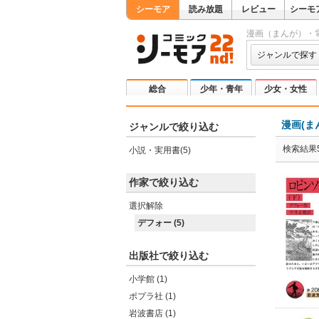
シーモア
読み放題
レビュー
シーモ
漫画（まんが）・
ジャンルで探す
総合
少年・青年
少女・女性
漫画(ま
ジャンルで絞り込む
検索結果
小説・実用書(5)
作家で絞り込む
選択解除
デフォー (5)
出版社で絞り込む
小学館 (1)
ポプラ社 (1)
岩波書店 (1)