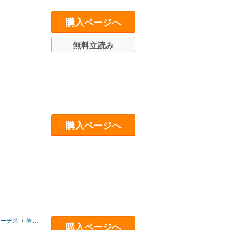
購入ページへ
無料立読み
購入ページへ
ーチス
/
岩崎純孝
/
二反長半
/
輪島清隆
/
ウィーダ
/
田島準子
/
山中冬児
/
ウ
購入ページへ