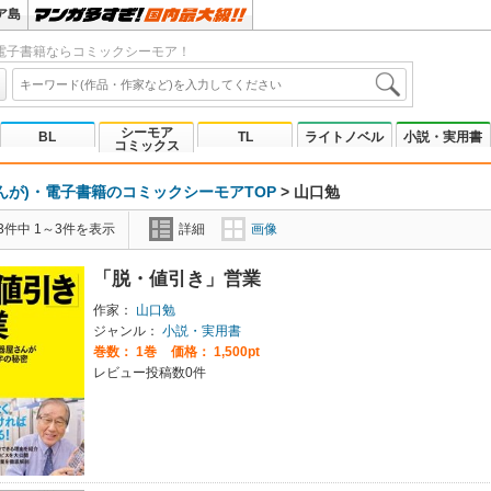
ア島
電子書籍ならコミックシーモア！
シーモア
BL
TL
ライトノベル
小説・実用書
コミックス
んが)・電子書籍のコミックシーモアTOP
>
山口勉
3件中 1～3件を表示
詳細
画像
「脱・値引き」営業
作家：
山口勉
ジャンル：
小説・実用書
巻数：
1巻
価格： 1,500pt
レビュー投稿数0件