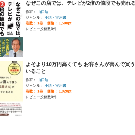
なぜこの店では、テレビが2倍の値段でも売れ
作家：
山口勉
ジャンル：
小説・実用書
巻数：
1巻
価格： 1,500pt
レビュー投稿数0件
よそより10万円高くても お客さんが喜んで買
いること
作家：
山口勉
ジャンル：
小説・実用書
巻数：
1巻
価格： 1,020pt
レビュー投稿数0件