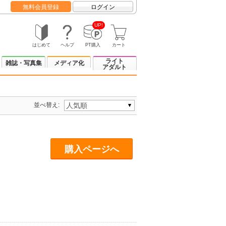
無料会員登録
ログイン
UP!
はじめて
ヘルプ
PT購入
カート
ライト
雑誌・写真集
メディア化
アダルト
並べ替え:
購入ページへ