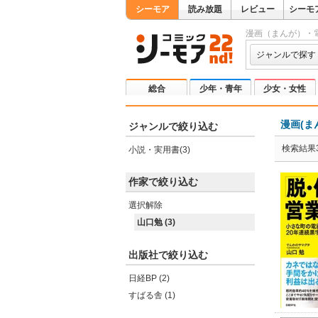
シーモア
読み放題
レビュー
シーモ
漫画（まんが）・
ジャンルで探す
総合
少年・青年
少女・女性
漫画(ま
ジャンルで絞り込む
検索結果
小説・実用書(3)
作家で絞り込む
選択解除
山口勉 (3)
出版社で絞り込む
日経BP (2)
すばる舎 (1)