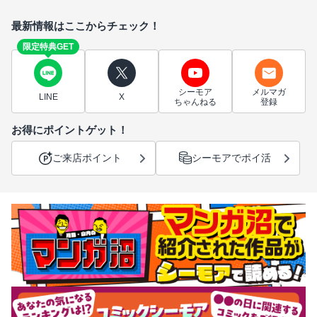
最新情報はここからチェック！
限定特典GET
シーモア
メルマガ
LINE
X
ちゃんねる
登録
お得にポイントゲット！
ご来店ポイント
シーモアでポイ活