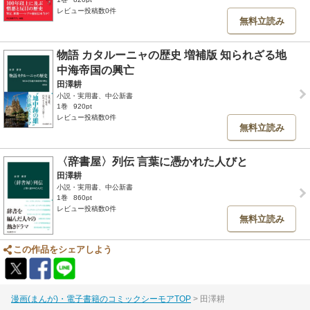
レビュー投稿数0件
無料立読み
物語 カタルーニャの歴史 増補版 知られざる地
中海帝国の興亡
田澤耕
小説・実用書、中公新書
1巻
920pt
レビュー投稿数0件
無料立読み
〈辞書屋〉列伝 言葉に憑かれた人びと
田澤耕
小説・実用書、中公新書
1巻
860pt
レビュー投稿数0件
無料立読み
この作品をシェアしよう
漫画(まんが)・電子書籍のコミックシーモアTOP
田澤耕