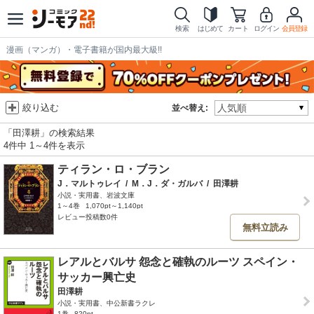
検索
はじめて
カート
ログイン
会員登録
漫画（マンガ）・電子書籍が国内最大級!!
絞り込む
並べ替え:
「田澤耕」の検索結果
4件中 1～4件を表示
ティラン・ロ・ブラン
J．マルトゥレイ
/
M．J．ダ・ガルバ
/
田澤耕
小説・実用書、岩波文庫
1～4巻
1,070pt～1,140pt
レビュー投稿数0件
無料立読み
レアルとバルサ 怨念と確執のルーツ スペイン・
サッカー興亡史
田澤耕
小説・実用書、中公新書ラクレ
1巻
820pt