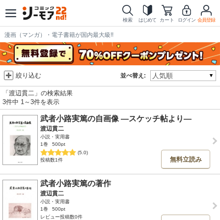
検索
はじめて
カート
ログイン
会員登録
漫画（マンガ）・電子書籍が国内最大級!!
絞り込む
並べ替え:
「渡辺貫二」の検索結果
3件中 1～3件を表示
武者小路実篤の自画像 ―スケッチ帖より―
渡辺貫二
小説・実用書
1巻
500pt
(5.0)
無料立読み
投稿数1件
武者小路実篤の著作
渡辺貫二
小説・実用書
1巻
500pt
レビュー投稿数0件