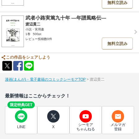
無料立読み
武者小路実篤九十年 ―年譜風略伝―
渡辺貫二
小説・実用書
1巻
500pt
レビュー投稿数0件
無料立読み
この作品をシェアしよう
漫画(まんが)・電子書籍のコミックシーモアTOP
渡辺貫二
最新情報はここからチェック！
限定特典GET
シーモア
メルマガ
LINE
X
ちゃんねる
登録