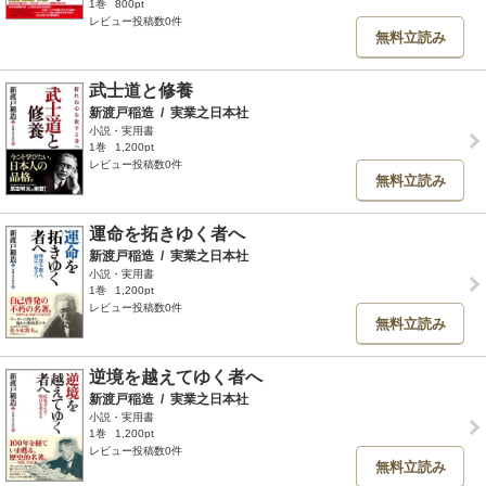
1巻
800pt
レビュー投稿数0件
無料立読み
武士道と修養
新渡戸稲造
/
実業之日本社
小説・実用書
1巻
1,200pt
レビュー投稿数0件
無料立読み
運命を拓きゆく者へ
新渡戸稲造
/
実業之日本社
小説・実用書
1巻
1,200pt
レビュー投稿数0件
無料立読み
逆境を越えてゆく者へ
新渡戸稲造
/
実業之日本社
小説・実用書
1巻
1,200pt
レビュー投稿数0件
無料立読み