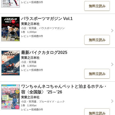
レビュー投稿数0件
無料立読み
パラスポーツマガジン Vol.1
実業之日本社
小説・実用書、パラスポーツマガジン
1巻
1,000pt
レビュー投稿数0件
無料立読み
最新バイクカタログ2025
実業之日本社
小説・実用書
1巻
1,900pt
レビュー投稿数0件
無料立読み
ワンちゃんネコちゃんペットと泊まるホテル・
宿〈全国版〉 '25～'26
実業之日本社
小説・実用書、ブルーガイド・ムック
1巻
1,800pt
レビュー投稿数0件
無料立読み