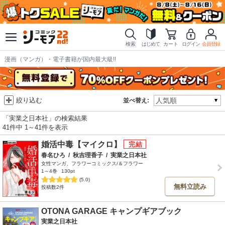
検索
はじめて
カート
ログイン
会員登録
漫画（マンガ）・電子書籍が国内最大級!!
絞り込む
並べ替え:
「実業之日本社」の検索結果
41件中 1～41件を表示
婚活中毒【マイクロ】
春名ひろ
/
秋吉理香子
/
実業之日本社
女性マンガ、フラワーコミックス/＆フラワー
1～4巻
130pt
(5.0)
無料立読み
投稿数2件
OTONA GARAGE キャンプギアブック
実業之日本社