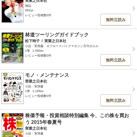
実業之日本社
雑誌
682pt
レビュー投稿数0件
無料立読み
林道ツーリングガイドブック
松下時子
/
実業之日本社
小説・実用書、オフロードバイクマガジン月刊ガルル
1巻
1,080pt
レビュー投稿数0件
無料立読み
モノ・メンテナンス
実業之日本社
小説・実用書
1巻
1,166pt
レビュー投稿数0件
無料立読み
株価予報・投資相談特別編集 今、この株を買お
う 2015年春夏号
実業之日本社
小説・実用書