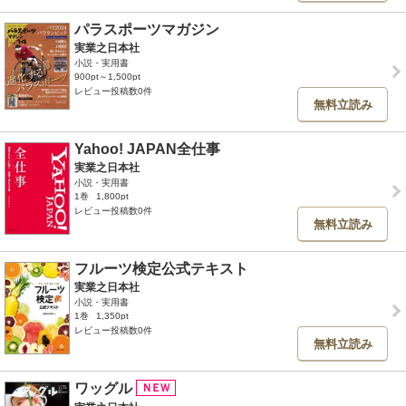
パラスポーツマガジン
実業之日本社
小説・実用書
900pt～1,500pt
レビュー投稿数0件
無料立読み
Yahoo! JAPAN全仕事
実業之日本社
小説・実用書
1巻
1,800pt
レビュー投稿数0件
無料立読み
フルーツ検定公式テキスト
実業之日本社
小説・実用書
1巻
1,350pt
レビュー投稿数0件
無料立読み
ワッグル