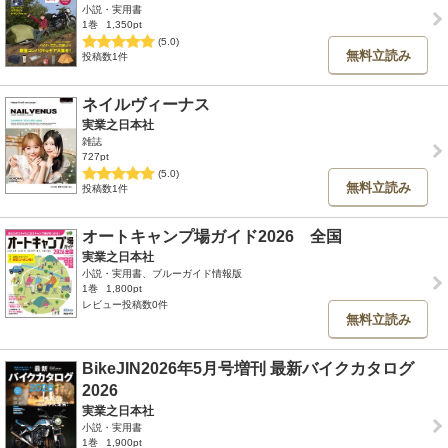
小説・実用書
1巻
1,350pt
(5.0)
無料立読み
投稿数1件
ネイルヴィーナス
実業之日本社
雑誌
727pt
(5.0)
無料立読み
投稿数1件
オートキャンプ場ガイド2026 全国
実業之日本社
小説・実用書、ブルーガイド情報版
1巻
1,800pt
レビュー投稿数0件
無料立読み
BikeJIN2026年5月号増刊 最新バイクカタログ
2026
実業之日本社
小説・実用書
1巻
1,900pt