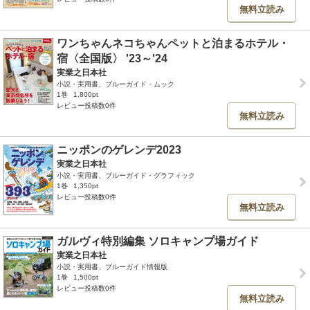
無料立読み
ワンちゃんネコちゃんペットと泊まるホテル・
宿〈全国版〉 '23～'24
実業之日本社
小説・実用書、ブルーガイド・ムック
1巻
1,800pt
レビュー投稿数0件
無料立読み
ニッポンのゲレンデ2023
実業之日本社
小説・実用書、ブルーガイド・グラフィック
1巻
1,350pt
レビュー投稿数0件
無料立読み
ガルヴィ特別編集 ソロキャンプ場ガイド
実業之日本社
小説・実用書、ブルーガイド情報版
1巻
1,500pt
レビュー投稿数0件
無料立読み