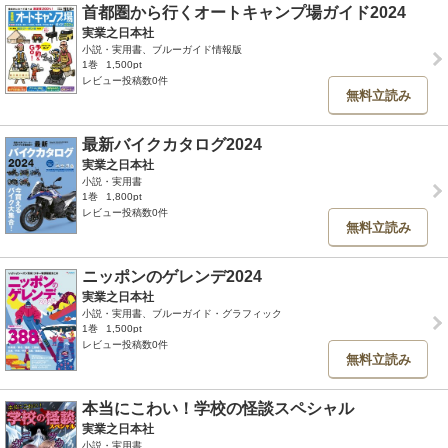
首都圏から行くオートキャンプ場ガイド2024
実業之日本社
小説・実用書、ブルーガイド情報版
1巻
1,500pt
レビュー投稿数0件
無料立読み
最新バイクカタログ2024
実業之日本社
小説・実用書
1巻
1,800pt
レビュー投稿数0件
無料立読み
ニッポンのゲレンデ2024
実業之日本社
小説・実用書、ブルーガイド・グラフィック
1巻
1,500pt
レビュー投稿数0件
無料立読み
本当にこわい！学校の怪談スペシャル
実業之日本社
小説・実用書