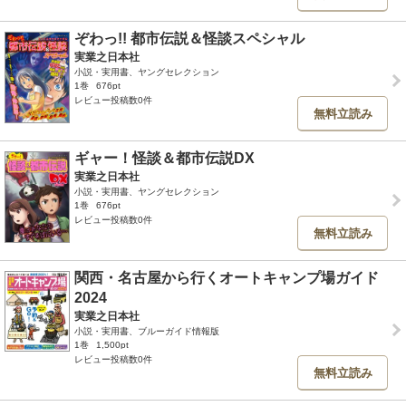
ぞわっ!! 都市伝説＆怪談スペシャル
実業之日本社
小説・実用書、ヤングセレクション
1巻
676pt
レビュー投稿数0件
無料立読み
ギャー！怪談＆都市伝説DX
実業之日本社
小説・実用書、ヤングセレクション
1巻
676pt
レビュー投稿数0件
無料立読み
関西・名古屋から行くオートキャンプ場ガイド
2024
実業之日本社
小説・実用書、ブルーガイド情報版
1巻
1,500pt
レビュー投稿数0件
無料立読み