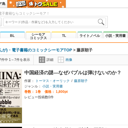
ア島
電子書籍ならコミックシーモア！
シーモア
BL
TL
ライトノベル
小説・実用書
コミックス
んが)・電子書籍のコミックシーモアTOP
>
藤原朝子
7件中 1～7件を表示
詳細
画像
中国経済の謎―なぜバブルは弾けないのか？
作家：
トーマス・オーリック
/
藤原朝子
ジャンル：
小説・実用書
巻数：
1巻
価格： 1,800pt
レビュー投稿数0件