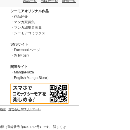
雑誌一覧
出版社一覧
新刊一覧
シーモアオリジナル作品
作品紹介
マンガ家募集
マンガ編集者募集
シーモアコミックス
SNSサイト
Facebookページ
X(Twitter)
関連サイト
MangaPlaza
（English Manga Store）
N検索
|
運営会社 NTTソルマーレ
登録番号 第6091713号）です。 詳しくは