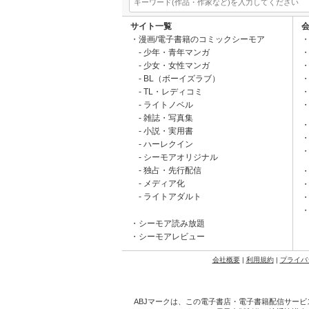
サイト一覧
漫画/電子書籍のコミックシーモア
少年・青年マンガ
少女・女性マンガ
BL（ボーイズラブ）
TL・レディコミ
ライトノベル
雑誌・写真集
小説・実用書
ハーレクイン
シーモアオリジナル
独占・先行配信
メディア化
ライトアダルト
シーモア読み放題
シーモアレビュー
会社概要
|
利用規約
|
プライバ
ABJマークは、この電子書店・電子書籍配信サービ