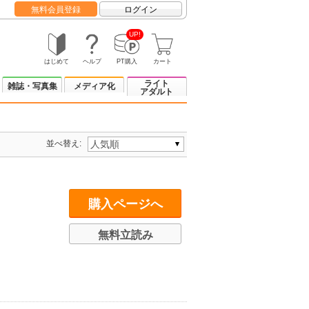
無料会員登録
ログイン
UP!
はじめて
ヘルプ
PT購入
カート
ライト
雑誌・写真集
メディア化
アダルト
並べ替え:
購入ページへ
無料立読み