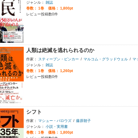
ジャンル：
雑誌
巻数：
1巻
価格： 1,800pt
レビュー投稿数0件
人類は絶滅を逃れられるのか
作家：
スティーブン・ピンカー
/
マルコム・グラッドウェル
/
マッ
ジャンル：
雑誌
巻数：
1巻
価格： 1,260pt
レビュー投稿数0件
シフト
作家：
マシュー・バロウズ
/
藤原朝子
ジャンル：
小説・実用書
巻数：
1巻
価格： 1,800pt