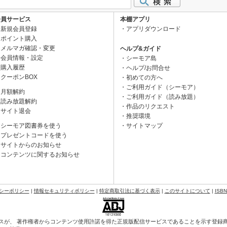
会員サービス
本棚アプリ
新規会員登録
アプリダウンロード
ポイント購入
メルマガ確認・変更
ヘルプ&ガイド
会員情報・設定
シーモア島
購入履歴
ヘルプ/お問合せ
クーポンBOX
初めての方へ
ご利用ガイド（シーモア）
月額解約
ご利用ガイド（読み放題）
読み放題解約
作品のリクエスト
サイト退会
推奨環境
シーモア図書券を使う
サイトマップ
プレゼントコードを使う
サイトからのお知らせ
コンテンツに関するお知らせ
シーポリシー
|
情報セキュリティポリシー
|
特定商取引法に基づく表示
|
このサイトについて
|
ISB
スが、 著作権者からコンテンツ使用許諾を得た正規版配信サービスであることを示す登録商標（