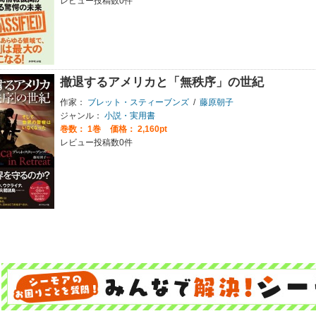
レビュー投稿数0件
撤退するアメリカと「無秩序」の世紀
作家：
ブレット・スティーブンズ
/
藤原朝子
ジャンル：
小説・実用書
巻数：
1巻
価格： 2,160pt
レビュー投稿数0件