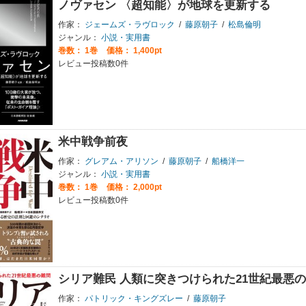
ノヴァセン 〈超知能〉が地球を更新する
作家：
ジェームズ・ラヴロック
/
藤原朝子
/
松島倫明
ジャンル：
小説・実用書
巻数：
1巻
価格： 1,400pt
レビュー投稿数0件
米中戦争前夜
作家：
グレアム・アリソン
/
藤原朝子
/
船橋洋一
ジャンル：
小説・実用書
巻数：
1巻
価格： 2,000pt
レビュー投稿数0件
シリア難民 人類に突きつけられた21世紀最悪
作家：
パトリック・キングズレー
/
藤原朝子