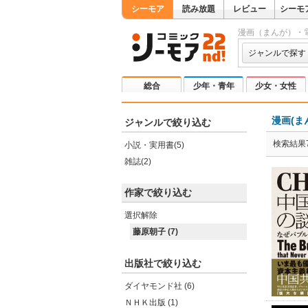
シーモア
読み放題
レビュー
シーモ
漫画（まんが）・
ジャンルで探す
総合
少年・青年
少女・女性
漫画(ま
ジャンルで絞り込む
検索結果
小説・実用書(5)
雑誌(2)
作家で絞り込む
選択解除
藤原朝子 (7)
出版社で絞り込む
ダイヤモンド社 (6)
ＮＨＫ出版 (1)