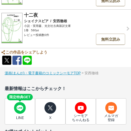
無料立読み
十二夜
シェイクスピア
/
安西徹雄
小説・実用書、光文社古典新訳文庫
1巻
580pt
レビュー投稿数0件
無料立読み
この作品をシェアしよう
漫画(まんが)・電子書籍のコミックシーモアTOP
安西徹雄
最新情報はここからチェック！
限定特典GET
シーモア
メルマガ
LINE
X
ちゃんねる
登録