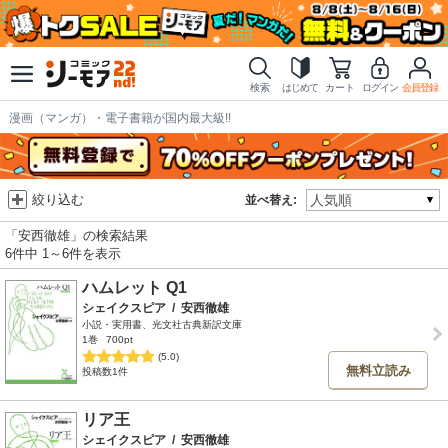
検索
はじめて
カート
ログイン
会員登録
漫画（マンガ）・電子書籍が国内最大級!!
絞り込む
並べ替え:
「安西徹雄」の検索結果
6件中 1～6件を表示
ハムレット Q1
シェイクスピア
/
安西徹雄
小説・実用書、光文社古典新訳文庫
1巻
700pt
(5.0)
無料立読み
投稿数1件
リア王
シェイクスピア
/
安西徹雄