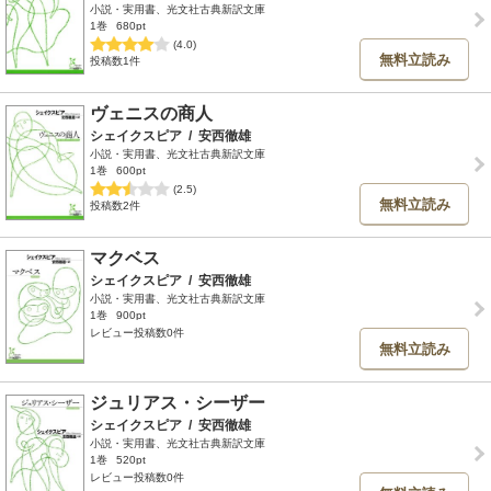
小説・実用書、光文社古典新訳文庫
1巻
680pt
(4.0)
無料立読み
投稿数1件
ヴェニスの商人
シェイクスピア
/
安西徹雄
小説・実用書、光文社古典新訳文庫
1巻
600pt
(2.5)
無料立読み
投稿数2件
マクベス
シェイクスピア
/
安西徹雄
小説・実用書、光文社古典新訳文庫
1巻
900pt
レビュー投稿数0件
無料立読み
ジュリアス・シーザー
シェイクスピア
/
安西徹雄
小説・実用書、光文社古典新訳文庫
1巻
520pt
レビュー投稿数0件