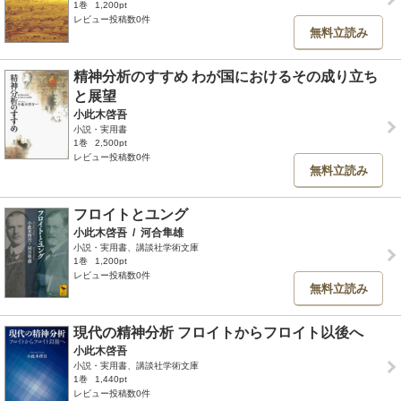
1巻
1,200pt
レビュー投稿数0件
無料立読み
精神分析のすすめ わが国におけるその成り立ち
と展望
小此木啓吾
小説・実用書
1巻
2,500pt
レビュー投稿数0件
無料立読み
フロイトとユング
小此木啓吾
/
河合隼雄
小説・実用書、講談社学術文庫
1巻
1,200pt
レビュー投稿数0件
無料立読み
現代の精神分析 フロイトからフロイト以後へ
小此木啓吾
小説・実用書、講談社学術文庫
1巻
1,440pt
レビュー投稿数0件