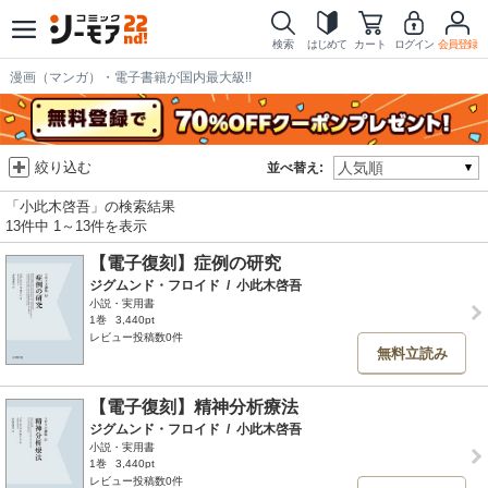
検索
はじめて
カート
ログイン
会員登録
漫画（マンガ）・電子書籍が国内最大級!!
絞り込む
並べ替え:
「小此木啓吾」の検索結果
13件中 1～13件を表示
【電子復刻】症例の研究
ジグムンド・フロイド
/
小此木啓吾
小説・実用書
1巻
3,440pt
レビュー投稿数0件
無料立読み
【電子復刻】精神分析療法
ジグムンド・フロイド
/
小此木啓吾
小説・実用書
1巻
3,440pt
レビュー投稿数0件