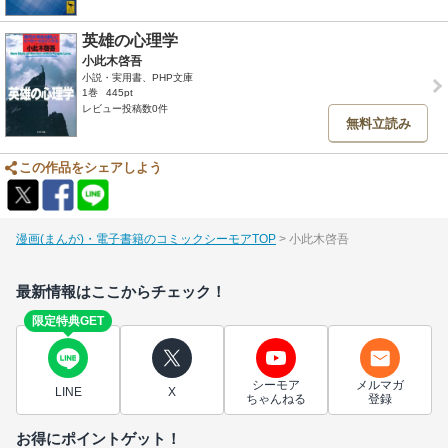
英雄の心理学
小此木啓吾
小説・実用書、PHP文庫
1巻
445pt
レビュー投稿数0件
無料立読み
この作品をシェアしよう
漫画(まんが)・電子書籍のコミックシーモアTOP
小此木啓吾
最新情報はここからチェック！
限定特典GET
シーモア
メルマガ
LINE
X
ちゃんねる
登録
お得にポイントゲット！