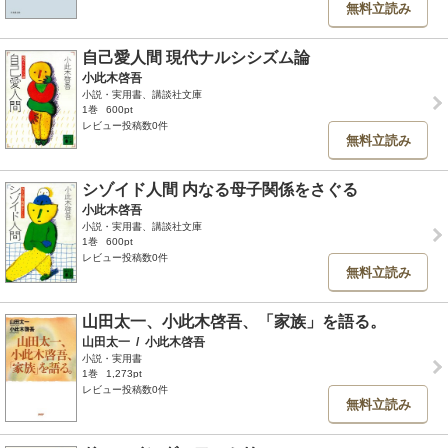
無料立読み
自己愛人間 現代ナルシシズム論
小此木啓吾
小説・実用書、講談社文庫
1巻
600pt
レビュー投稿数0件
無料立読み
シゾイド人間 内なる母子関係をさぐる
小此木啓吾
小説・実用書、講談社文庫
1巻
600pt
レビュー投稿数0件
無料立読み
山田太一、小此木啓吾、「家族」を語る。
山田太一
/
小此木啓吾
小説・実用書
1巻
1,273pt
レビュー投稿数0件
無料立読み