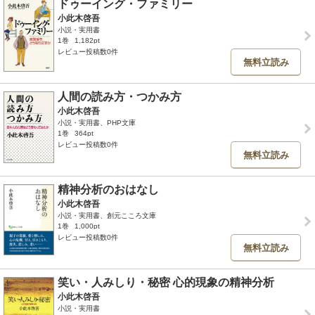
ドゥーイング・ファミリー
小此木啓吾
小説・実用書
1巻
1,182pt
レビュー投稿数0件
無料立読み
人間の読み方・つかみ方
小此木啓吾
小説・実用書、PHP文庫
1巻
364pt
レビュー投稿数0件
無料立読み
精神分析のおはなし
小此木啓吾
小説・実用書、創元こころ文庫
1巻
1,000pt
レビュー投稿数0件
無料立読み
笑い・人みしり・秘密 心的現象の精神分析
小此木啓吾
小説・実用書