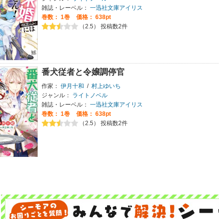
雑誌・レーベル：
一迅社文庫アイリス
巻数：
1巻
価格： 638pt
（2.5） 投稿数2件
番犬従者と令嬢調停官
作家：
伊月十和
/
村上ゆいち
ジャンル：
ライトノベル
雑誌・レーベル：
一迅社文庫アイリス
巻数：
1巻
価格： 638pt
（2.5） 投稿数2件