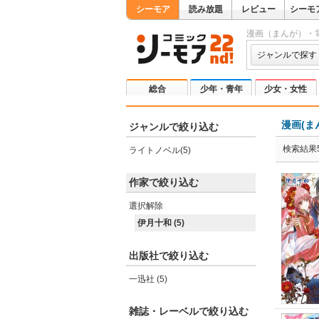
シーモア
読み放題
レビュー
シーモ
漫画（まんが）・
ジャンルで探す
総合
少年・青年
少女・女性
漫画(ま
ジャンルで絞り込む
検索結果
ライトノベル(5)
作家で絞り込む
選択解除
伊月十和 (5)
出版社で絞り込む
一迅社 (5)
雑誌・レーベルで絞り込む