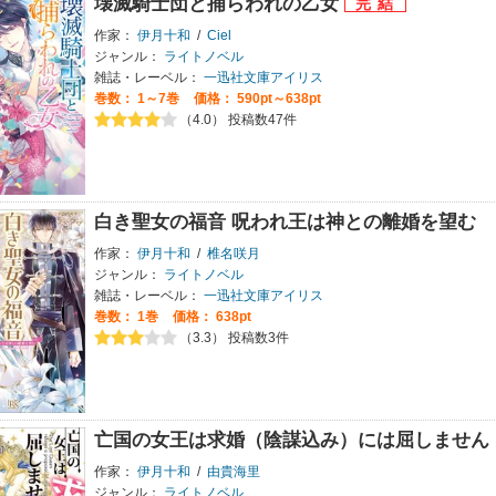
壊滅騎士団と捕らわれの乙女
作家：
伊月十和
/
Ciel
ジャンル：
ライトノベル
雑誌・レーベル：
一迅社文庫アイリス
巻数：
1～7巻
価格： 590pt～638pt
（4.0） 投稿数47件
白き聖女の福音 呪われ王は神との離婚を望む
作家：
伊月十和
/
椎名咲月
ジャンル：
ライトノベル
雑誌・レーベル：
一迅社文庫アイリス
巻数：
1巻
価格： 638pt
（3.3） 投稿数3件
亡国の女王は求婚（陰謀込み）には屈しません
作家：
伊月十和
/
由貴海里
ジャンル：
ライトノベル