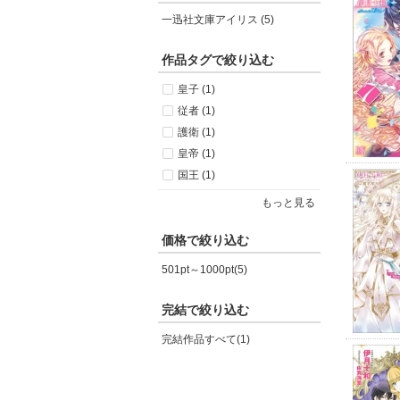
一迅社文庫アイリス (5)
作品タグで絞り込む
皇子 (1)
従者 (1)
護衛 (1)
皇帝 (1)
国王 (1)
もっと見る
価格で絞り込む
501pt～1000pt(5)
完結で絞り込む
完結作品すべて(1)