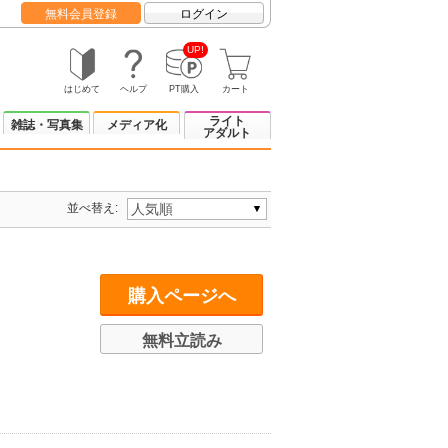
無料会員登録
ログイン
UP!
はじめて
ヘルプ
PT購入
カート
ライト
雑誌・写真集
メディア化
アダルト
並べ替え:
購入ページへ
無料立読み