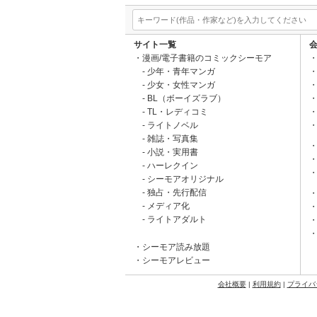
サイト一覧
漫画/電子書籍のコミックシーモア
少年・青年マンガ
少女・女性マンガ
BL（ボーイズラブ）
TL・レディコミ
ライトノベル
雑誌・写真集
小説・実用書
ハーレクイン
シーモアオリジナル
独占・先行配信
メディア化
ライトアダルト
シーモア読み放題
シーモアレビュー
会社概要
|
利用規約
|
プライバ