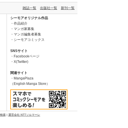
雑誌一覧
出版社一覧
新刊一覧
シーモアオリジナル作品
作品紹介
マンガ家募集
マンガ編集者募集
シーモアコミックス
SNSサイト
Facebookページ
X(Twitter)
関連サイト
MangaPlaza
（English Manga Store）
N検索
|
運営会社 NTTソルマーレ