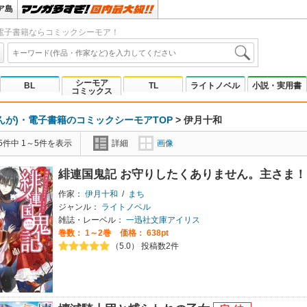
ア島
電子書籍ならコミックシーモア！
シーモア
BL
TL
ライトノベル
小説・実用書
コミックス
んが)・電子書籍のコミックシーモアTOP
>
伊月十和
5件中 1～5件を表示
詳細
画像
緋連国鬼記 お守りしたくありません。主さま！
作家：
伊月十和
/
まち
ジャンル：
ライトノベル
雑誌・レーベル：
一迅社文庫アイリス
巻数：
1～2巻
価格： 638pt
（5.0） 投稿数2件