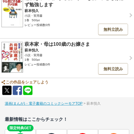
ず勉強します
萩本悦久
小説・実用書
1巻
500pt
レビュー投稿数0件
無料立読み
萩本家・母は100歳のお嬢さま
萩本悦久
小説・実用書
1巻
500pt
レビュー投稿数0件
無料立読み
この作品をシェアしよう
漫画(まんが)・電子書籍のコミックシーモアTOP
萩本悦久
最新情報はここからチェック！
限定特典GET