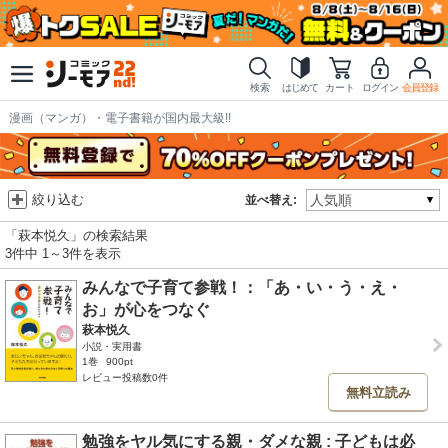
検索
はじめて
カート
ログイン
会員登録
漫画（マンガ）・電子書籍が国内最大級!!
絞り込む
並べ替え:
「萩本悦久」の検索結果
3件中 1～3件を表示
みんなで子育て参戦！：「あ・い・う・え・
お」が心をつなぐ
萩本悦久
小説・実用書
1巻
900pt
レビュー投稿数0件
無料立読み
勉強をヤル気にする親・ダメな親 : 子どもは必