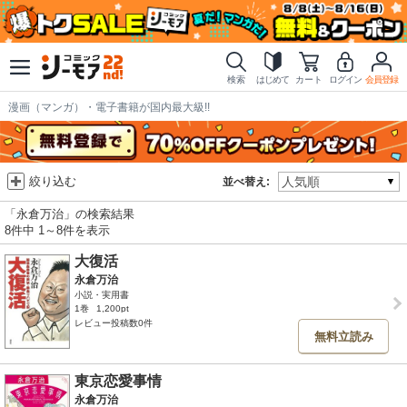
検索
はじめて
カート
ログイン
会員登録
漫画（マンガ）・電子書籍が国内最大級!!
絞り込む
並べ替え:
「永倉万治」の検索結果
8件中 1～8件を表示
大復活
永倉万治
小説・実用書
1巻
1,200pt
レビュー投稿数0件
無料立読み
東京恋愛事情
永倉万治