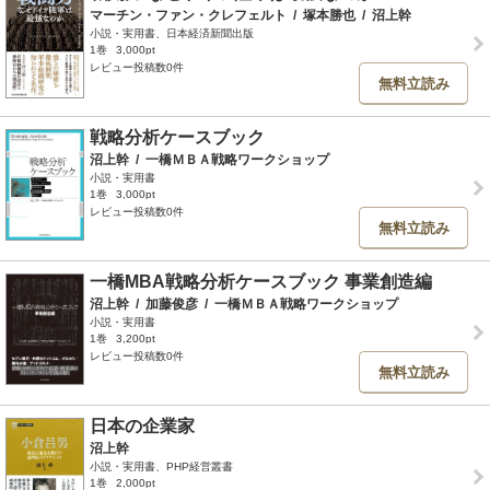
マーチン・ファン・クレフェルト
/
塚本勝也
/
沼上幹
小説・実用書、日本経済新聞出版
1巻
3,000pt
レビュー投稿数0件
無料立読み
戦略分析ケースブック
沼上幹
/
一橋ＭＢＡ戦略ワークショップ
小説・実用書
1巻
3,000pt
レビュー投稿数0件
無料立読み
一橋MBA戦略分析ケースブック 事業創造編
沼上幹
/
加藤俊彦
/
一橋ＭＢＡ戦略ワークショップ
小説・実用書
1巻
3,200pt
レビュー投稿数0件
無料立読み
日本の企業家
沼上幹
小説・実用書、PHP経営叢書
1巻
2,000pt