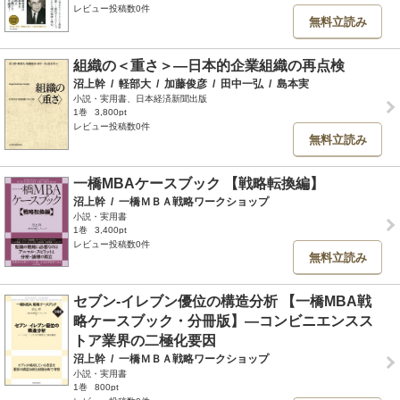
レビュー投稿数0件
無料立読み
組織の＜重さ＞―日本的企業組織の再点検
沼上幹
/
軽部大
/
加藤俊彦
/
田中一弘
/
島本実
小説・実用書、日本経済新聞出版
1巻
3,800pt
レビュー投稿数0件
無料立読み
一橋MBAケースブック 【戦略転換編】
沼上幹
/
一橋ＭＢＡ戦略ワークショップ
小説・実用書
1巻
3,400pt
レビュー投稿数0件
無料立読み
セブン‐イレブン優位の構造分析 【一橋MBA戦
略ケースブック・分冊版】―コンビニエンスス
トア業界の二極化要因
沼上幹
/
一橋ＭＢＡ戦略ワークショップ
小説・実用書
1巻
800pt