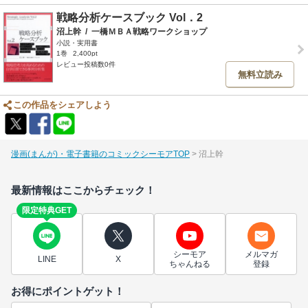
戦略分析ケースブック Vol．2
沼上幹
/
一橋ＭＢＡ戦略ワークショップ
小説・実用書
1巻
2,400pt
レビュー投稿数0件
無料立読み
この作品をシェアしよう
漫画(まんが)・電子書籍のコミックシーモアTOP
沼上幹
最新情報はここからチェック！
限定特典GET
シーモア
メルマガ
LINE
X
ちゃんねる
登録
お得にポイントゲット！