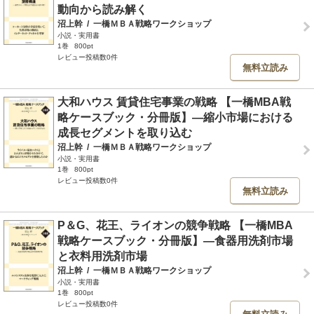
動向から読み解く
沼上幹
/
一橋ＭＢＡ戦略ワークショップ
小説・実用書
1巻
800pt
レビュー投稿数0件
無料立読み
大和ハウス 賃貸住宅事業の戦略 【一橋MBA戦
略ケースブック・分冊版】―縮小市場における
成長セグメントを取り込む
沼上幹
/
一橋ＭＢＡ戦略ワークショップ
小説・実用書
1巻
800pt
レビュー投稿数0件
無料立読み
P＆G、花王、ライオンの競争戦略 【一橋MBA
戦略ケースブック・分冊版】―食器用洗剤市場
と衣料用洗剤市場
沼上幹
/
一橋ＭＢＡ戦略ワークショップ
小説・実用書
1巻
800pt
レビュー投稿数0件