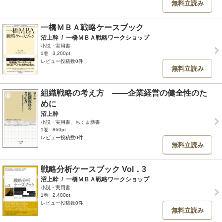
無料立読み
一橋ＭＢＡ戦略ケースブック
沼上幹
/
一橋ＭＢＡ戦略ワークショップ
小説・実用書
1巻
3,200pt
レビュー投稿数0件
無料立読み
組織戦略の考え方 ――企業経営の健全性のた
めに
沼上幹
小説・実用書、ちくま新書
1巻
860pt
レビュー投稿数0件
無料立読み
戦略分析ケースブック Vol．3
沼上幹
/
一橋ＭＢＡ戦略ワークショップ
小説・実用書
1巻
2,400pt
レビュー投稿数0件
無料立読み