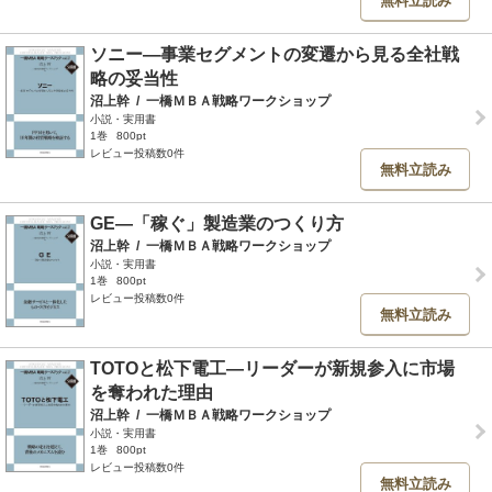
無料立読み
ソニー―事業セグメントの変遷から見る全社戦
略の妥当性
沼上幹
/
一橋ＭＢＡ戦略ワークショップ
小説・実用書
1巻
800pt
レビュー投稿数0件
無料立読み
GE―「稼ぐ」製造業のつくり方
沼上幹
/
一橋ＭＢＡ戦略ワークショップ
小説・実用書
1巻
800pt
レビュー投稿数0件
無料立読み
TOTOと松下電工―リーダーが新規参入に市場
を奪われた理由
沼上幹
/
一橋ＭＢＡ戦略ワークショップ
小説・実用書
1巻
800pt
レビュー投稿数0件
無料立読み