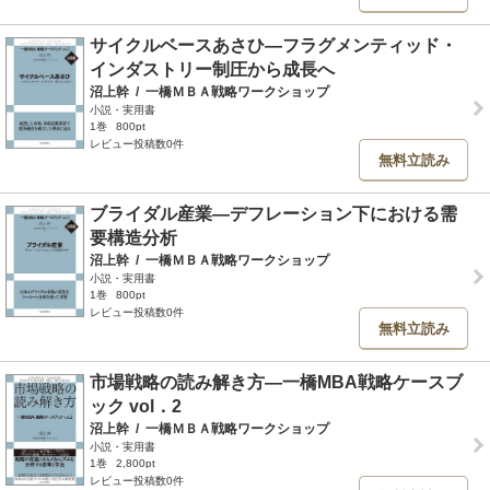
サイクルベースあさひ―フラグメンティッド・
インダストリー制圧から成長へ
沼上幹
/
一橋ＭＢＡ戦略ワークショップ
小説・実用書
1巻
800pt
レビュー投稿数0件
無料立読み
ブライダル産業―デフレーション下における需
要構造分析
沼上幹
/
一橋ＭＢＡ戦略ワークショップ
小説・実用書
1巻
800pt
レビュー投稿数0件
無料立読み
市場戦略の読み解き方―一橋MBA戦略ケースブ
ック vol．2
沼上幹
/
一橋ＭＢＡ戦略ワークショップ
小説・実用書
1巻
2,800pt
レビュー投稿数0件