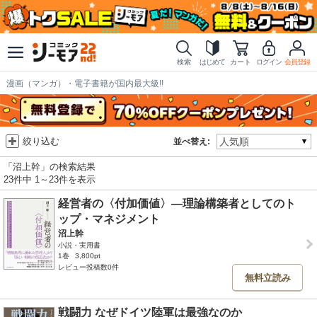
検索
はじめて
カート
ログイン
会員登録
漫画（マンガ）・電子書籍が国内最大級!!
絞り込む
並べ替え:
「沼上幹」の検索結果
23件中 1～23件を表示
経営者の〈付加価値〉―理論構築者としてのト
ップ・マネジメント
沼上幹
小説・実用書
1巻
3,800pt
レビュー投稿数0件
無料立読み
戦闘力 なぜドイツ陸軍は最強なのか