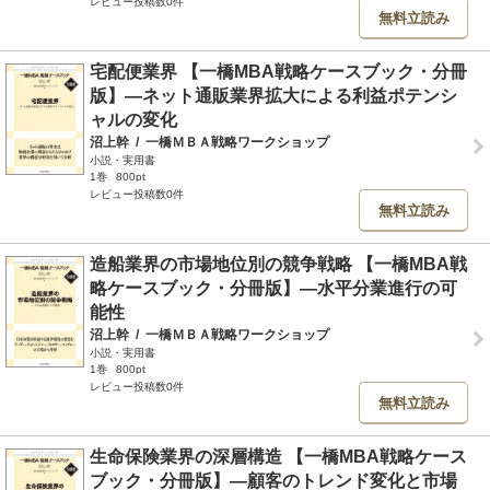
レビュー投稿数0件
無料立読み
宅配便業界 【一橋MBA戦略ケースブック・分冊
版】―ネット通販業界拡大による利益ポテンシ
ャルの変化
沼上幹
/
一橋ＭＢＡ戦略ワークショップ
小説・実用書
1巻
800pt
レビュー投稿数0件
無料立読み
造船業界の市場地位別の競争戦略 【一橋MBA戦
略ケースブック・分冊版】―水平分業進行の可
能性
沼上幹
/
一橋ＭＢＡ戦略ワークショップ
小説・実用書
1巻
800pt
レビュー投稿数0件
無料立読み
生命保険業界の深層構造 【一橋MBA戦略ケース
ブック・分冊版】―顧客のトレンド変化と市場