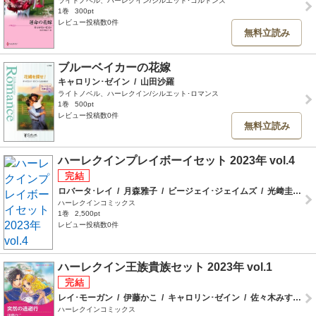
ライトノベル、ハーレクイン/シルエット･コルトンズ
1巻
300pt
レビュー投稿数0件
無料立読み
ブルーベイカーの花嫁
キャロリン･ゼイン
/
山田沙羅
ライトノベル、ハーレクイン/シルエット･ロマンス
1巻
500pt
レビュー投稿数0件
無料立読み
ハーレクインプレイボーイセット 2023年 vol.4
ロバータ･レイ
/
月森雅子
/
ビージェイ･ジェイムズ
/
光﨑圭
/
サ
ハーレクインコミックス
1巻
2,500pt
レビュー投稿数0件
ハーレクイン王族貴族セット 2023年 vol.1
レイ･モーガン
/
伊藤かこ
/
キャロリン･ゼイン
/
佐々木みすず
/
ハーレクインコミックス