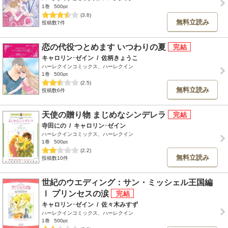
1巻
500pt
(3.6)
無料立読み
投稿数7件
恋の代役つとめます いつわりの夏
キャロリン･ゼイン
/
佐柄きょうこ
ハーレクインコミックス、ハーレクイン
1巻
500pt
(2.5)
無料立読み
投稿数6件
天使の贈り物 まじめなシンデレラ
寺田にの
/
キャロリン･ゼイン
ハーレクインコミックス、ハーレクイン
1巻
500pt
(2.2)
無料立読み
投稿数10件
世紀のウエディング：サン・ミッシェル王国編
Ⅰ プリンセスの涙
キャロリン･ゼイン
/
佐々木みすず
ハーレクインコミックス、ハーレクイン
1巻
500pt