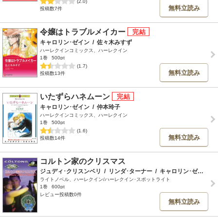
(2.0)
無料立読み
投稿数7件
令嬢はトラブルメイカー
キャロリン･ゼイン
/
佐々木みすず
ハーレクインコミックス、ハーレクイン
1巻
500pt
(1.7)
無料立読み
投稿数13件
いたずらハネムーン
キャロリン･ゼイン
/
仲本玲子
ハーレクインコミックス、ハーレクイン
1巻
500pt
(1.6)
無料立読み
投稿数14件
コルトン家のクリスマス
ジュディ･クリスンベリ
/
リンダ･ターナー
/
キャロリン･ゼイン
/
ライトノベル、ハーレクイン/ハーレクイン･スポットライト
1巻
600pt
レビュー投稿数0件
無料立読み