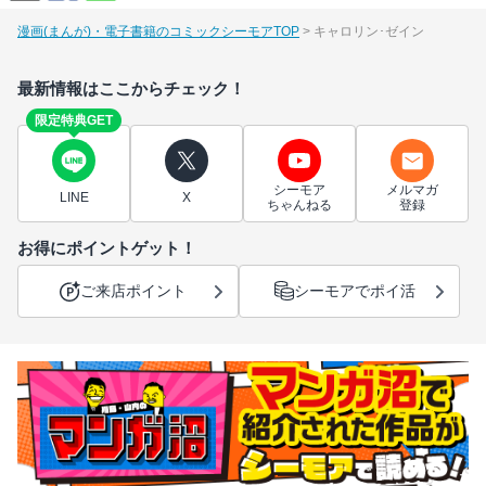
漫画(まんが)・電子書籍のコミックシーモアTOP
キャロリン･ゼイン
最新情報はここからチェック！
限定特典GET
シーモア
メルマガ
LINE
X
ちゃんねる
登録
お得にポイントゲット！
ご来店ポイント
シーモアでポイ活