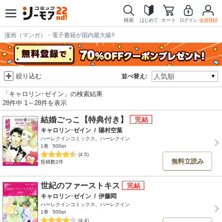
検索
はじめて
カート
ログイン
会員登録
漫画（マンガ）・電子書籍が国内最大級!!
絞り込む
並べ替え:
「キャロリン･ゼイン」の検索結果
28件中 1～28件を表示
結婚ごっこ【特典付き】
キャロリン･ゼイン
/
陽村空葉
ハーレクインコミックス、ハーレクイン
1巻
500pt
(4.5)
無料立読み
投稿数2件
世紀のファーストキス
キャロリン･ゼイン
/
伊藤悶
ハーレクインコミックス、ハーレクイン
1巻
500pt
(4.4)