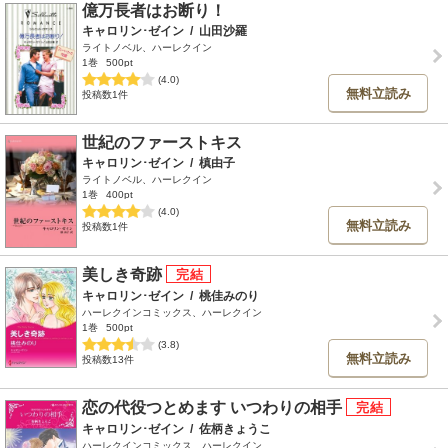
億万長者はお断り！
キャロリン･ゼイン
/
山田沙羅
ライトノベル、ハーレクイン
1巻
500pt
(4.0)
無料立読み
投稿数1件
世紀のファーストキス
キャロリン･ゼイン
/
槙由子
ライトノベル、ハーレクイン
1巻
400pt
(4.0)
無料立読み
投稿数1件
美しき奇跡
キャロリン･ゼイン
/
桃佳みのり
ハーレクインコミックス、ハーレクイン
1巻
500pt
(3.8)
無料立読み
投稿数13件
恋の代役つとめます いつわりの相手
キャロリン･ゼイン
/
佐柄きょうこ
ハーレクインコミックス、ハーレクイン