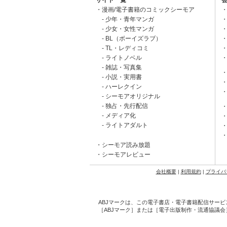
漫画/電子書籍のコミックシーモア
少年・青年マンガ
少女・女性マンガ
BL（ボーイズラブ）
TL・レディコミ
ライトノベル
雑誌・写真集
小説・実用書
ハーレクイン
シーモアオリジナル
独占・先行配信
メディア化
ライトアダルト
シーモア読み放題
シーモアレビュー
会社概要
|
利用規約
|
プライバ
ABJマークは、この電子書店・電子書籍配信サービ
［ABJマーク］または［電子出版制作・流通協議