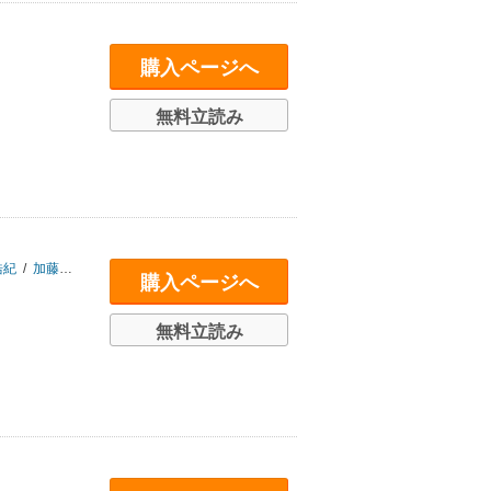
購入ページへ
無料立読み
浩紀
/
加藤聖文
/
及川琢英
購入ページへ
無料立読み