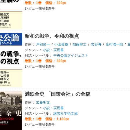
巻数：
1巻
価格： 300pt
レビュー投稿数0件
昭和の戦争、令和の視点
作家：
戸部良一
/
小山俊樹
/
加藤聖文
/
岩谷將
/
庄司潤一郎
/
ジャンル：
小説・実用書
雑誌・レーベル：
中央公論ダイジェスト
巻数：
1巻
価格： 300pt
レビュー投稿数0件
満鉄全史 「国策会社」の全貌
作家：
加藤聖文
ジャンル：
小説・実用書
雑誌・レーベル：
講談社学術文庫
巻数：
1巻
価格： 1,180pt
レビュー投稿数0件