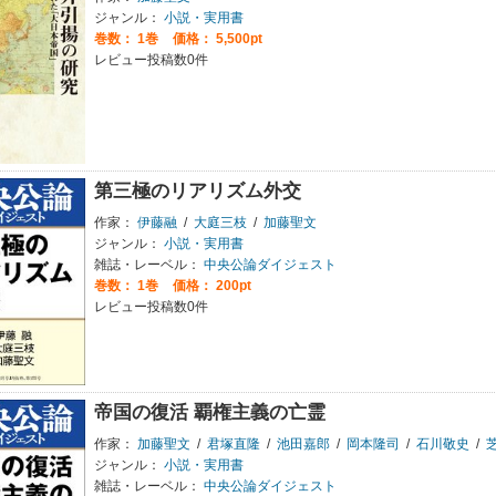
ジャンル：
小説・実用書
巻数：
1巻
価格： 5,500pt
レビュー投稿数0件
第三極のリアリズム外交
作家：
伊藤融
/
大庭三枝
/
加藤聖文
ジャンル：
小説・実用書
雑誌・レーベル：
中央公論ダイジェスト
巻数：
1巻
価格： 200pt
レビュー投稿数0件
帝国の復活 覇権主義の亡霊
作家：
加藤聖文
/
君塚直隆
/
池田嘉郎
/
岡本隆司
/
石川敬史
/
ジャンル：
小説・実用書
雑誌・レーベル：
中央公論ダイジェスト