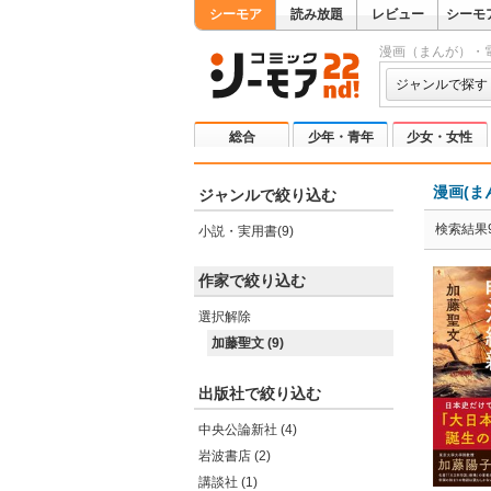
シーモア
読み放題
レビュー
シーモ
漫画（まんが）・
ジャンルで探す
総合
少年・青年
少女・女性
漫画(ま
ジャンルで絞り込む
検索結果
小説・実用書(9)
作家で絞り込む
選択解除
加藤聖文 (9)
出版社で絞り込む
中央公論新社 (4)
岩波書店 (2)
講談社 (1)