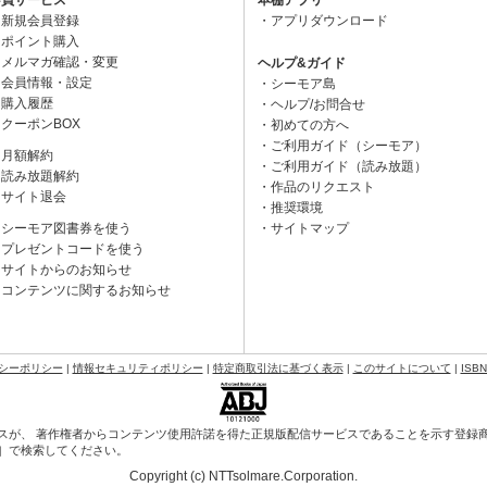
新規会員登録
アプリダウンロード
ポイント購入
メルマガ確認・変更
ヘルプ&ガイド
会員情報・設定
シーモア島
購入履歴
ヘルプ/お問合せ
クーポンBOX
初めての方へ
ご利用ガイド（シーモア）
月額解約
ご利用ガイド（読み放題）
読み放題解約
作品のリクエスト
サイト退会
推奨環境
シーモア図書券を使う
サイトマップ
プレゼントコードを使う
サイトからのお知らせ
コンテンツに関するお知らせ
シーポリシー
|
情報セキュリティポリシー
|
特定商取引法に基づく表示
|
このサイトについて
|
ISB
スが、 著作権者からコンテンツ使用許諾を得た正規版配信サービスであることを示す登録商標（
会］で検索してください。
Copyright (c) NTTsolmare.Corporation.