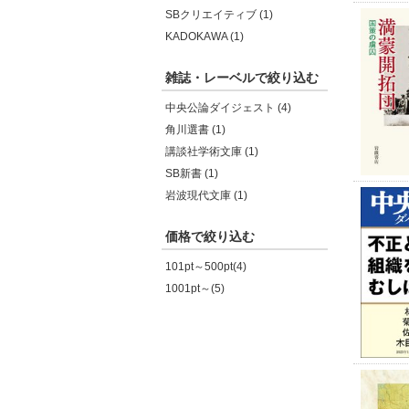
SBクリエイティブ (1)
KADOKAWA (1)
雑誌・レーベルで絞り込む
中央公論ダイジェスト (4)
角川選書 (1)
講談社学術文庫 (1)
SB新書 (1)
岩波現代文庫 (1)
価格で絞り込む
101pt～500pt(4)
1001pt～(5)