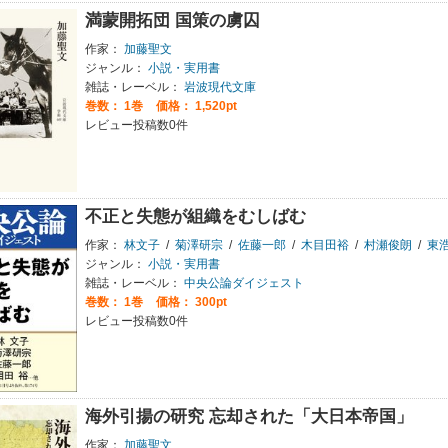
満蒙開拓団 国策の虜囚
作家：
加藤聖文
ジャンル：
小説・実用書
雑誌・レーベル：
岩波現代文庫
巻数：
1巻
価格： 1,520pt
レビュー投稿数0件
不正と失態が組織をむしばむ
作家：
林文子
/
菊澤研宗
/
佐藤一郎
/
木目田裕
/
村瀬俊朗
/
東
ジャンル：
小説・実用書
雑誌・レーベル：
中央公論ダイジェスト
巻数：
1巻
価格： 300pt
レビュー投稿数0件
海外引揚の研究 忘却された「大日本帝国」
作家：
加藤聖文