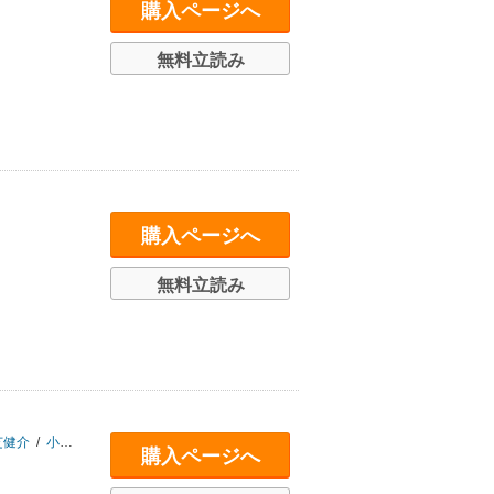
購入ページへ
無料立読み
購入ページへ
無料立読み
芝健介
/
小笠原弘幸
/
水嶋一憲
/
架神恭介
/
辰巳一世
/
脇雄太郎
購入ページへ