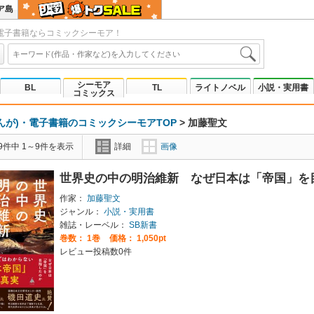
ア島
電子書籍ならコミックシーモア！
シーモア
BL
TL
ライトノベル
小説・実用書
コミックス
んが)・電子書籍のコミックシーモアTOP
>
加藤聖文
9件中 1～9件を表示
詳細
画像
世界史の中の明治維新 なぜ日本は「帝国」を
作家：
加藤聖文
ジャンル：
小説・実用書
雑誌・レーベル：
SB新書
巻数：
1巻
価格： 1,050pt
レビュー投稿数0件