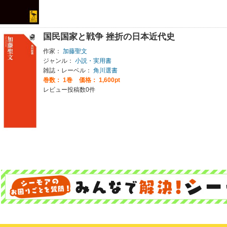
国民国家と戦争 挫折の日本近代史
作家：
加藤聖文
ジャンル：
小説・実用書
雑誌・レーベル：
角川選書
巻数：
1巻
価格： 1,600pt
レビュー投稿数0件