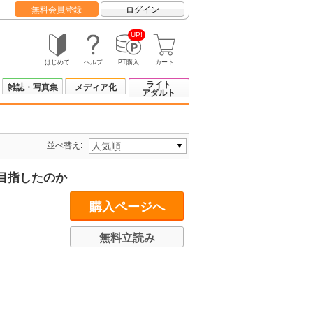
無料会員登録
ログイン
UP!
はじめて
ヘルプ
PT購入
カート
ライト
雑誌・写真集
メディア化
アダルト
並べ替え:
目指したのか
購入ページへ
無料立読み