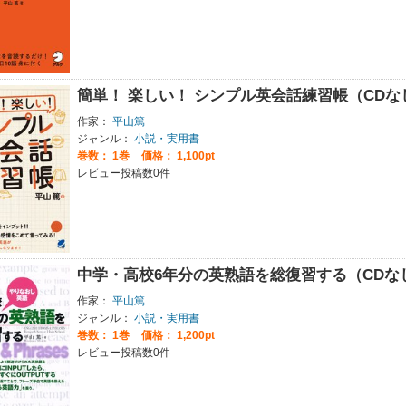
簡単！ 楽しい！ シンプル英会話練習帳（CD
作家：
平山篤
ジャンル：
小説・実用書
巻数：
1巻
価格： 1,100pt
レビュー投稿数0件
中学・高校6年分の英熟語を総復習する（CDな
作家：
平山篤
ジャンル：
小説・実用書
巻数：
1巻
価格： 1,200pt
レビュー投稿数0件