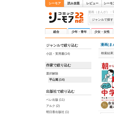
シーモア
読み放題
レビュー
シーモ
漫画（まんが）・
ジャンルで探す
総合
少年・青年
少女・女性
漫画(ま
ジャンルで絞り込む
検索結果1
小説・実用書(14)
作家で絞り込む
選択解除
平山篤 (14)
出版社で絞り込む
ベレ出版 (11)
アルク (2)
明日香出版社 (1)