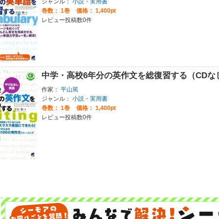
ジャンル：
小説・実用書
巻数：
1巻
価格： 1,400pt
レビュー投稿数0件
中学・高校6年分の英作文を総復習する（CDな
作家：
平山篤
ジャンル：
小説・実用書
巻数：
1巻
価格： 1,400pt
レビュー投稿数0件