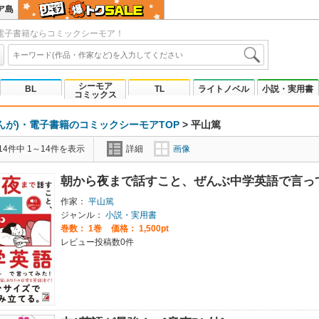
ア島
電子書籍ならコミックシーモア！
シーモア
BL
TL
ライトノベル
小説・実用書
コミックス
んが)・電子書籍のコミックシーモアTOP
>
平山篤
4件中 1～14件を表示
詳細
画像
朝から夜まで話すこと、ぜんぶ中学英語で言っ
作家：
平山篤
ジャンル：
小説・実用書
巻数：
1巻
価格： 1,500pt
レビュー投稿数0件