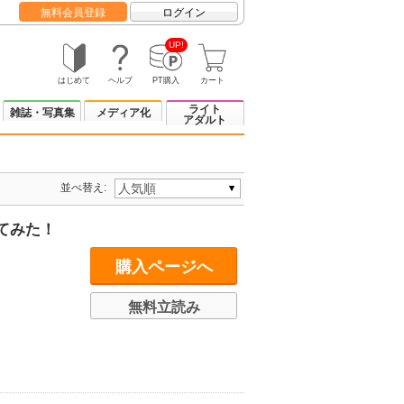
無料会員登録
ログイン
UP!
はじめて
ヘルプ
PT購入
カート
ライト
雑誌・写真集
メディア化
アダルト
並べ替え:
てみた！
購入ページへ
無料立読み