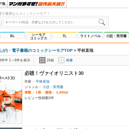
ア島
電子書籍ならコミックシーモア！
シーモア
BL
TL
ライトノベル
小説・実用書
コミックス
んが)・電子書籍のコミックシーモアTOP
>
平林直哉
9件中 1～9件を表示
詳細
画像
必聴！ヴァイオリニスト30
作家：
平林直哉
ジャンル：
小説・実用書
巻数：
1巻
価格： 2,400pt
レビュー投稿数0件