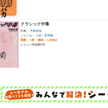
クラシック中毒
作家：
平林直哉
ジャンル：
小説・実用書
巻数：
1巻
価格： 1,600pt
レビュー投稿数0件