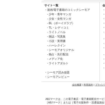
サイト一覧
漫画/電子書籍のコミックシーモア
少年・青年マンガ
少女・女性マンガ
BL（ボーイズラブ）
TL・レディコミ
ライトノベル
雑誌・写真集
小説・実用書
ハーレクイン
シーモアオリジナル
独占・先行配信
メディア化
ライトアダルト
シーモア読み放題
シーモアレビュー
会社概要
|
利用規約
|
プライバ
ABJマークは、この電子書店・電子書籍配信サービ
［ABJマーク］または［電子出版制作・流通協議