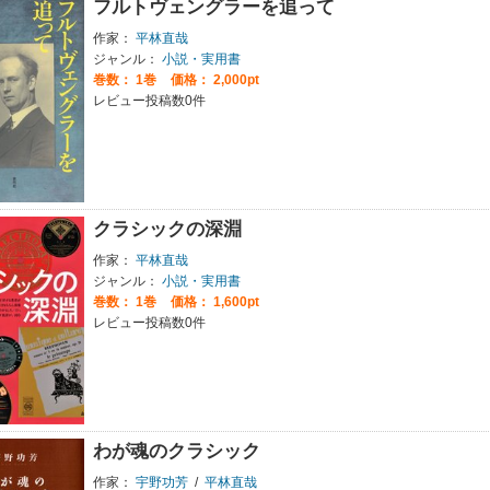
フルトヴェングラーを追って
作家：
平林直哉
ジャンル：
小説・実用書
巻数：
1巻
価格： 2,000pt
レビュー投稿数0件
クラシックの深淵
作家：
平林直哉
ジャンル：
小説・実用書
巻数：
1巻
価格： 1,600pt
レビュー投稿数0件
わが魂のクラシック
作家：
宇野功芳
/
平林直哉