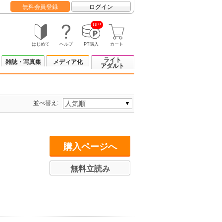
無料会員登録
ログイン
UP!
はじめて
ヘルプ
PT購入
カート
ライト
雑誌・写真集
メディア化
アダルト
並べ替え:
購入ページへ
無料立読み