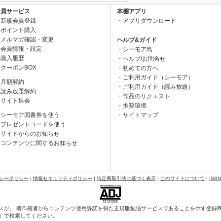
会員サービス
本棚アプリ
新規会員登録
アプリダウンロード
ポイント購入
メルマガ確認・変更
ヘルプ&ガイド
会員情報・設定
シーモア島
購入履歴
ヘルプ/お問合せ
クーポンBOX
初めての方へ
ご利用ガイド（シーモア）
月額解約
ご利用ガイド（読み放題）
読み放題解約
作品のリクエスト
サイト退会
推奨環境
シーモア図書券を使う
サイトマップ
プレゼントコードを使う
サイトからのお知らせ
コンテンツに関するお知らせ
シーポリシー
|
情報セキュリティポリシー
|
特定商取引法に基づく表示
|
このサイトについて
|
ISB
スが、 著作権者からコンテンツ使用許諾を得た正規版配信サービスであることを示す登録商標（
会］で検索してください。