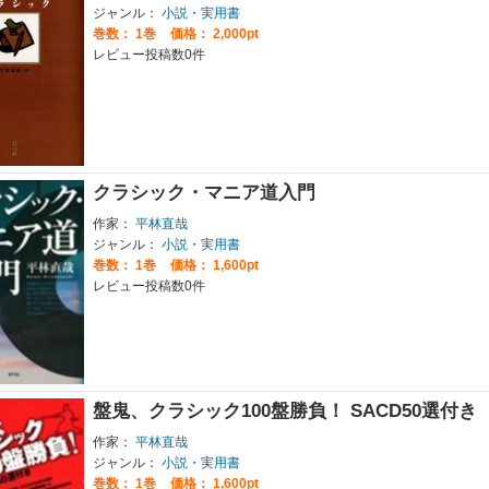
ジャンル：
小説・実用書
巻数：
1巻
価格： 2,000pt
レビュー投稿数0件
クラシック・マニア道入門
作家：
平林直哉
ジャンル：
小説・実用書
巻数：
1巻
価格： 1,600pt
レビュー投稿数0件
盤鬼、クラシック100盤勝負！ SACD50選付き
作家：
平林直哉
ジャンル：
小説・実用書
巻数：
1巻
価格： 1,600pt