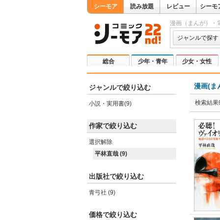
シーモア
読み放題
レビュー
シーモ
漫画（まんが）・
ジャンルで探す
総合
少年・青年
少女・女性
漫画(ま
ジャンルで絞り込む
検索結果
小説・実用書(9)
作家で絞り込む
選択解除
平林直哉 (9)
出版社で絞り込む
青弓社 (9)
価格で絞り込む