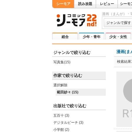
シーモア
読み放題
レビュー
シーモ
漫画（まんが）・
ジャンルで探す
総合
少年・青年
少女・女性
漫画(ま
ジャンルで絞り込む
検索結果1
写真集(15)
作家で絞り込む
選択解除
範田紗々 (15)
出版社で絞り込む
五百十 (3)
デジタルピーチ (3)
小学館 (2)