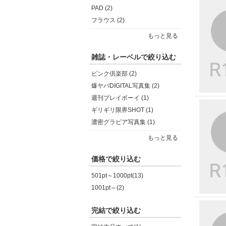
PAD (2)
フラウス (2)
もっと見る
雑誌・レーベルで絞り込む
ピンク倶楽部 (2)
爆ヤバDIGITAL写真集 (2)
週刊プレイボーイ (1)
ギリギリ限界SHOT (1)
濃密グラビア写真集 (1)
もっと見る
価格で絞り込む
501pt～1000pt(13)
1001pt～(2)
完結で絞り込む