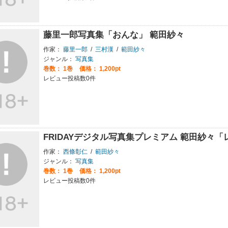
藤里一郎写真集「おんな」 範田紗々
作家：
藤里一郎
/
三村漢
/
範田紗々
ジャンル：
写真集
巻数：
1巻
価格： 1,200pt
レビュー投稿数0件
FRIDAYデジタル写真集プレミアム 範田紗々
作家：
西條彰仁
/
範田紗々
ジャンル：
写真集
巻数：
1巻
価格： 1,200pt
レビュー投稿数0件