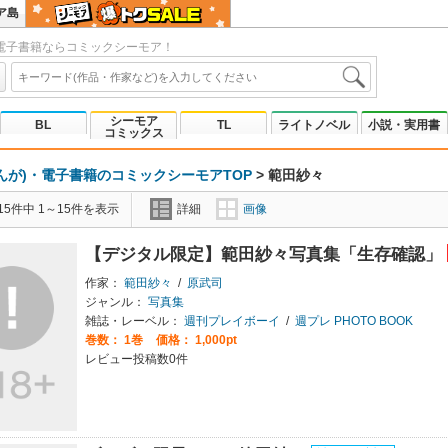
ア島
電子書籍ならコミックシーモア！
シーモア
BL
TL
ライトノベル
小説・実用書
コミックス
んが)・電子書籍のコミックシーモアTOP
>
範田紗々
5件中 1～15件を表示
詳細
画像
【デジタル限定】範田紗々写真集「生存確認」
作家：
範田紗々
/
原武司
ジャンル：
写真集
雑誌・レーベル：
週刊プレイボーイ
/
週プレ PHOTO BOOK
巻数：
1巻
価格： 1,000pt
レビュー投稿数0件