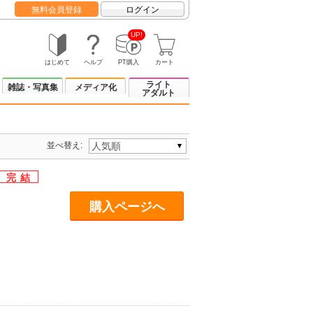
無料会員登録
ログイン
UP!
はじめて
ヘルプ
PT購入
カート
ライト
雑誌・写真集
メディア化
アダルト
並べ替え:
購入ページへ