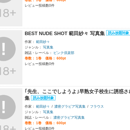
レビュー投稿数0件
BEST NUDE SHOT 範田紗々 写真集
作家：
範田紗々
ジャンル：
写真集
雑誌・レーベル：
ピンク倶楽部
巻数：
1巻
価格： 600pt
レビュー投稿数0件
｢先生、ここでしようよ｣早熟女子校生に誘惑さ
集
作家：
範田紗々
/
濃密グラビア写真集
/
フラウス
ジャンル：
写真集
雑誌・レーベル：
濃密グラビア写真集
巻数：
1巻
価格： 600pt
レビュー投稿数0件