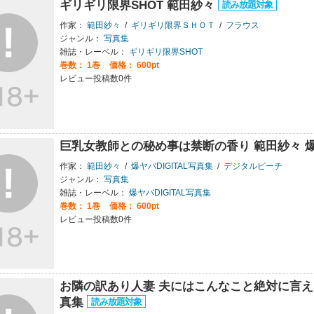
ギリギリ限界SHOT 範田紗々
作家：
範田紗々
/
ギリギリ限界ＳＨＯＴ
/
フラウス
ジャンル：
写真集
雑誌・レーベル：
ギリギリ限界SHOT
巻数：
1巻
価格： 600pt
レビュー投稿数0件
巨乳女教師との秘め事は禁断の香り 範田紗々 爆ヤ
作家：
範田紗々
/
爆ヤバDIGITAL写真集
/
デジタルピーチ
ジャンル：
写真集
雑誌・レーベル：
爆ヤバDIGITAL写真集
巻数：
1巻
価格： 600pt
レビュー投稿数0件
お隣の訳あり人妻 夫にはこんなこと絶対に言えない
真集