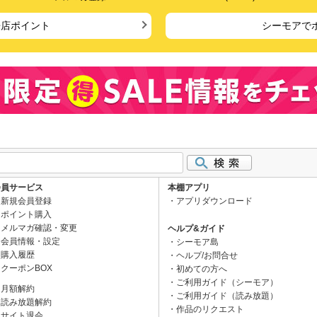
来店ポイント
シーモアで
会員サービス
本棚アプリ
新規会員登録
アプリダウンロード
ポイント購入
メルマガ確認・変更
ヘルプ&ガイド
会員情報・設定
シーモア島
購入履歴
ヘルプ/お問合せ
クーポンBOX
初めての方へ
ご利用ガイド（シーモア）
月額解約
ご利用ガイド（読み放題）
読み放題解約
作品のリクエスト
サイト退会