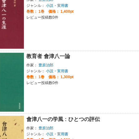
ジャンル：
小説・実用書
巻数：
1巻
価格： 1,400pt
レビュー投稿数0件
教育者 會津八一論
作家：
豊原治郎
ジャンル：
小説・実用書
巻数：
1巻
価格： 1,300pt
レビュー投稿数0件
會津八一の学風 : ひとつの評伝
作家：
豊原治郎
ジャンル：
小説・実用書