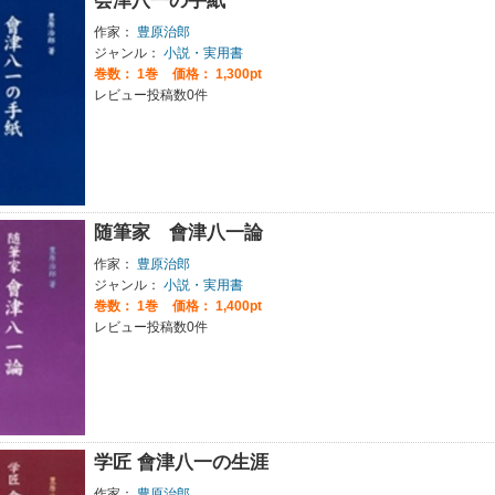
会津八一の手紙
作家：
豊原治郎
ジャンル：
小説・実用書
巻数：
1巻
価格： 1,300pt
レビュー投稿数0件
随筆家 會津八一論
作家：
豊原治郎
ジャンル：
小説・実用書
巻数：
1巻
価格： 1,400pt
レビュー投稿数0件
学匠 會津八一の生涯
作家：
豊原治郎