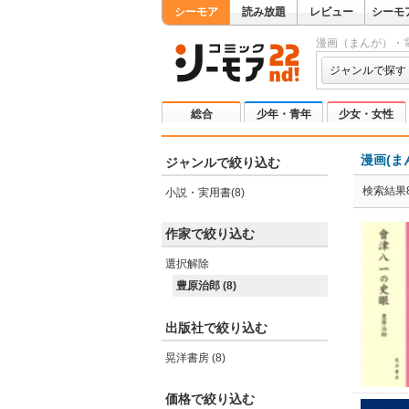
シーモア
読み放題
レビュー
シーモ
漫画（まんが）・
ジャンルで探す
総合
少年・青年
少女・女性
漫画(ま
ジャンルで絞り込む
検索結果
小説・実用書(8)
作家で絞り込む
選択解除
豊原治郎 (8)
出版社で絞り込む
晃洋書房 (8)
価格で絞り込む