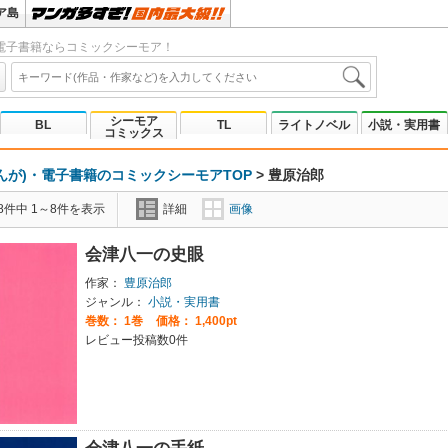
ア島
電子書籍ならコミックシーモア！
シーモア
BL
TL
ライトノベル
小説・実用書
コミックス
んが)・電子書籍のコミックシーモアTOP
>
豊原治郎
8件中 1～8件を表示
詳細
画像
会津八一の史眼
作家：
豊原治郎
ジャンル：
小説・実用書
巻数：
1巻
価格： 1,400pt
レビュー投稿数0件