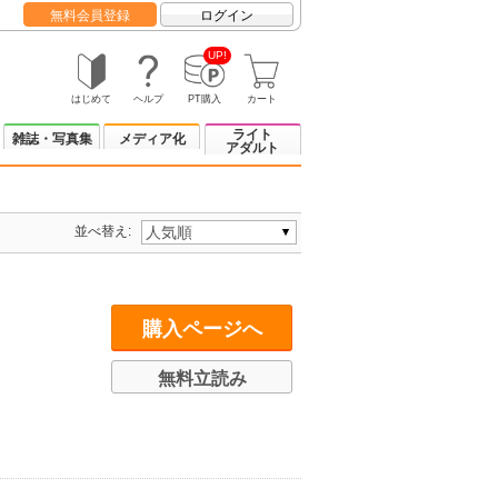
無料会員登録
ログイン
UP!
はじめて
ヘルプ
PT購入
カート
ライト
雑誌・写真集
メディア化
アダルト
並べ替え:
購入ページへ
無料立読み