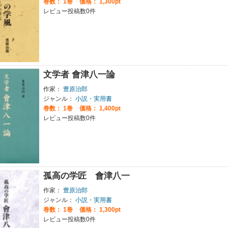
巻数：
1巻
価格： 1,300pt
レビュー投稿数0件
文学者 會津八一論
作家：
豊原治郎
ジャンル：
小説・実用書
巻数：
1巻
価格： 1,400pt
レビュー投稿数0件
孤高の学匠 會津八一
作家：
豊原治郎
ジャンル：
小説・実用書
巻数：
1巻
価格： 1,300pt
レビュー投稿数0件