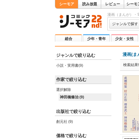
シーモア
読み放題
レビュー
シーモ
漫画（まんが）・
ジャンルで探す
総合
少年・青年
少女・女性
漫画(ま
ジャンルで絞り込む
検索結果
小説・実用書(9)
作家で絞り込む
選択解除
神田橋條治 (9)
出版社で絞り込む
創元社 (9)
価格で絞り込む