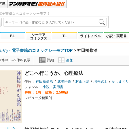
ア島
電子書籍ならコミックシーモア！
シーモア
BL
TL
ライトノベル
小説・実用書
コミックス
んが)・電子書籍のコミックシーモアTOP
>
神田橋條治
9件中 1～9件を表示
詳細
画像
どこへ行こうか、心理療法
作家：
神田橋條治
/
成瀬悟策
/
村山正治
/
増井武士
/
かしまえり
ジャンル：
小説・実用書
巻数：
1巻
価格： 2,500pt
レビュー投稿数0件