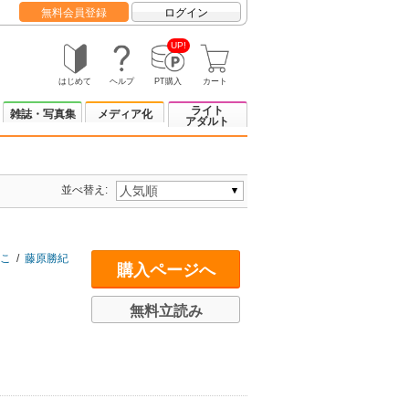
無料会員登録
ログイン
UP!
はじめて
ヘルプ
PT購入
カート
ライト
雑誌・写真集
メディア化
アダルト
並べ替え:
こ
/
藤原勝紀
購入ページへ
無料立読み