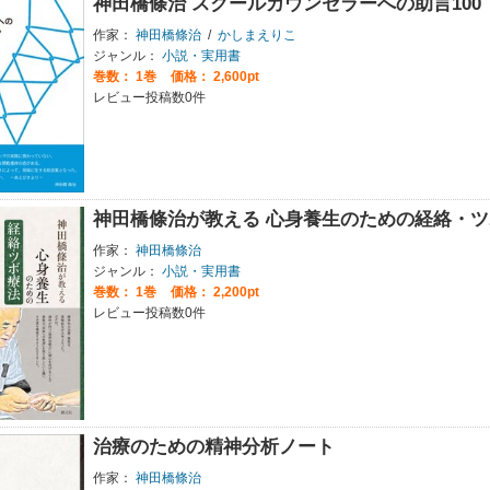
神田橋條治 スクールカウンセラーへの助言100
作家：
神田橋條治
/
かしまえりこ
ジャンル：
小説・実用書
巻数：
1巻
価格： 2,600pt
レビュー投稿数0件
神田橋條治が教える 心身養生のための経絡・ツ
作家：
神田橋條治
ジャンル：
小説・実用書
巻数：
1巻
価格： 2,200pt
レビュー投稿数0件
治療のための精神分析ノート
作家：
神田橋條治