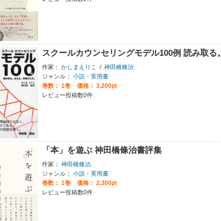
スクールカウンセリングモデル100例 読み取
作家：
かしまえりこ
/
神田橋條治
ジャンル：
小説・実用書
巻数：
1巻
価格： 3,200pt
レビュー投稿数0件
「本」を遊ぶ 神田橋條治書評集
作家：
神田橋條治
ジャンル：
小説・実用書
巻数：
1巻
価格： 2,300pt
レビュー投稿数0件