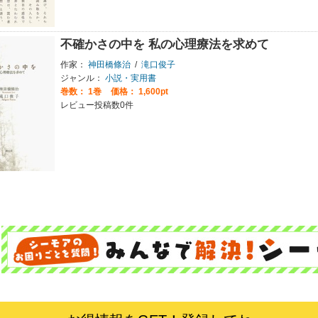
不確かさの中を 私の心理療法を求めて
作家：
神田橋條治
/
滝口俊子
ジャンル：
小説・実用書
巻数：
1巻
価格： 1,600pt
レビュー投稿数0件