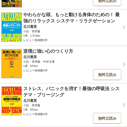
無料立読み
やわらかな頭、もっと動ける身体のための！ 最
強のリラックス システマ・リラクゼーション
北川貴英
小説・実用書
1巻
1,019pt
レビュー投稿数0件
逆境に強い心のつくり方
北川貴英
小説・実用書、PHP文庫
1巻
655pt
レビュー投稿数0件
無料立読み
ストレス、パニックを消す！最強の呼吸法 シス
テマ・ブリージング
北川貴英
小説・実用書
1巻
952pt
レビュー投稿数0件
無料立読み