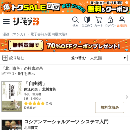
検索
はじめて
カート
ログイン
会員登録
漫画（マンガ）・電子書籍が国内最大級!!
絞り込む
並べ替え:
「北川貴英」の検索結果
8件中 1～8件を表示
「自由術」
保江邦夫
/
北川貴英
小説・実用書
1巻
1,600pt
(5.0)
無料立読み
投稿数1件
ロシアンマーシャルアーツ システマ入門
北川貴英