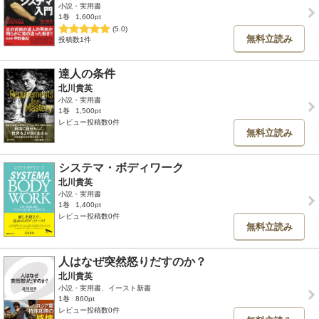
小説・実用書
1巻
1,600pt
(5.0)
無料立読み
投稿数1件
達人の条件
北川貴英
小説・実用書
1巻
1,500pt
レビュー投稿数0件
無料立読み
システマ・ボディワーク
北川貴英
小説・実用書
1巻
1,400pt
レビュー投稿数0件
無料立読み
人はなぜ突然怒りだすのか？
北川貴英
小説・実用書、イースト新書
1巻
860pt
レビュー投稿数0件