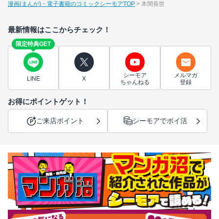
漫画(まんが)・電子書籍のコミックシーモアTOP
本間長世
最新情報はここからチェック！
限定特典GET
シーモア
メルマガ
LINE
X
ちゃんねる
登録
お得にポイントゲット！
ご来店ポイント
シーモアでポイ活