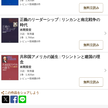
1巻
1,920pt
レビュー投稿数0件
無料立読み
正義のリーダーシップ : リンカンと南北戦争の
時代
本間長世
小説・実用書
1巻
1,760pt
レビュー投稿数0件
無料立読み
共和国アメリカの誕生 : ワシントンと建国の理
念
本間長世
小説・実用書
1巻
1,920pt
レビュー投稿数0件
無料立読み
この作品をシェアしよう