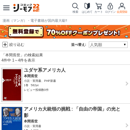
検索
はじめて
カート
ログイン
会員登録
漫画（マンガ）・電子書籍が国内最大級!!
絞り込む
並べ替え:
「本間長世」の検索結果
4件中 1～4件を表示
ユダヤ系アメリカ人
本間長世
小説・実用書、PHP新書
1巻
582pt
レビュー投稿数0件
アメリカ大統領の挑戦 : 「自由の帝国」の光と
影
本間長世
小説・実用書