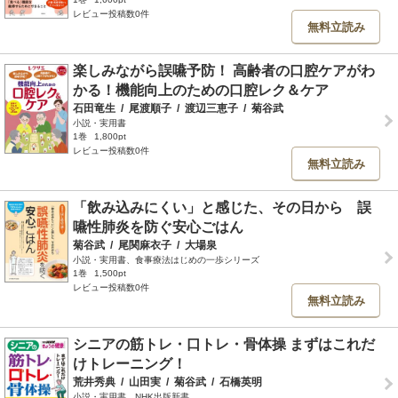
レビュー投稿数0件
無料立読み
楽しみながら誤嚥予防！ 高齢者の口腔ケアがわ
かる！機能向上のための口腔レク＆ケア
石田竜生
/
尾渡順子
/
渡辺三恵子
/
菊谷武
小説・実用書
1巻
1,800pt
レビュー投稿数0件
無料立読み
「飲み込みにくい」と感じた、その日から 誤
嚥性肺炎を防ぐ安心ごはん
菊谷武
/
尾関麻衣子
/
大場泉
小説・実用書、食事療法はじめの一歩シリーズ
1巻
1,500pt
レビュー投稿数0件
無料立読み
シニアの筋トレ・口トレ・骨体操 まずはこれだ
けトレーニング！
荒井秀典
/
山田実
/
菊谷武
/
石橋英明
小説・実用書、NHK出版新書