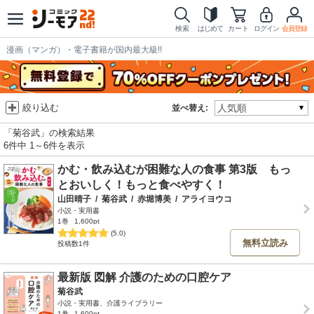
検索
はじめて
カート
ログイン
会員登録
漫画（マンガ）・電子書籍が国内最大級!!
絞り込む
並べ替え:
「菊谷武」の検索結果
6件中 1～6件を表示
かむ・飲み込むが困難な人の食事 第3版 もっ
とおいしく！もっと食べやすく！
山田晴子
/
菊谷武
/
赤堀博美
/
アライヨウコ
小説・実用書
1巻
1,600pt
(5.0)
無料立読み
投稿数1件
最新版 図解 介護のための口腔ケア
菊谷武
小説・実用書、介護ライブラリー
1巻
1,600pt