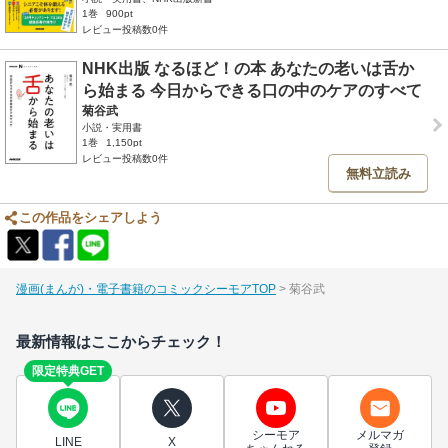
1巻
900pt
レビュー投稿数0件
NHK出版 なるほど！の本 あなたの老いは舌か
ら始まる 今日からできる口の中のケアのすべて
菊谷武
小説・実用書
1巻
1,150pt
レビュー投稿数0件
無料立読み
この作品をシェアしよう
漫画(まんが)・電子書籍のコミックシーモアTOP
菊谷武
最新情報はここからチェック！
限定特典GET
シーモア
メルマガ
LINE
X