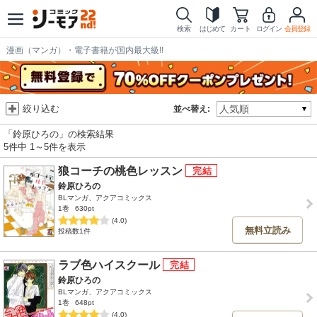
検索
はじめて
カート
ログイン
会員登録
漫画（マンガ）・電子書籍が国内最大級!!
絞り込む
並べ替え:
「鈴原ひろの」の検索結果
5件中 1～5件を表示
狼コーチの桃色レッスン
鈴原ひろの
BLマンガ、アクアコミックス
1巻
630pt
(4.0)
無料立読み
投稿数1件
ラブ色ハイスクール
鈴原ひろの
BLマンガ、アクアコミックス
1巻
648pt
(4.0)