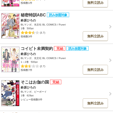
無料立読み
投稿数1件
秘密特訓ABC
鈴原ひろの
BLマンガ、光文社 BL COMICS / Pureri
1巻
500pt
(3.7)
無料立読み
投稿数3件
コイビト未満契約
鈴原ひろの
BLマンガ、光文社 BL COMICS / Pureri
1～2巻
500pt
(2.7)
無料立読み
投稿数7件
そこはお伽の国
鈴原ひろの
BLマンガ、ビーボーイ
1巻
629pt
レビュー投稿数0件
無料立読み