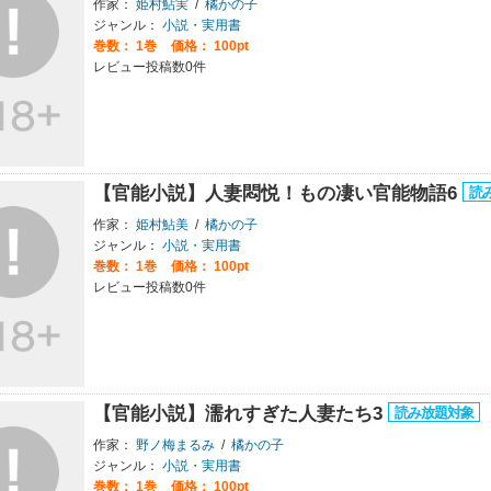
作家：
姫村鮎実
/
橘かの子
ジャンル：
小説・実用書
巻数：
1巻
価格： 100pt
レビュー投稿数0件
【官能小説】人妻悶悦！もの凄い官能物語6
作家：
姫村鮎美
/
橘かの子
ジャンル：
小説・実用書
巻数：
1巻
価格： 100pt
レビュー投稿数0件
【官能小説】濡れすぎた人妻たち3
作家：
野ノ梅まるみ
/
橘かの子
ジャンル：
小説・実用書
巻数：
1巻
価格： 100pt