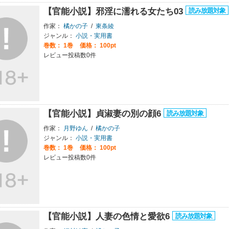
【官能小説】邪淫に濡れる女たち03
作家：
橘かの子
/
東条綾
ジャンル：
小説・実用書
巻数：
1巻
価格： 100pt
レビュー投稿数0件
【官能小説】貞淑妻の別の顔6
作家：
月野ゆん
/
橘かの子
ジャンル：
小説・実用書
巻数：
1巻
価格： 100pt
レビュー投稿数0件
【官能小説】人妻の色情と愛欲6