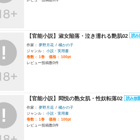
【官能小説】淑女陥落・泣き濡れる艶肌02
作家：
夢野月花
/
橘かの子
ジャンル：
小説・実用書
巻数：
1巻
価格： 100pt
レビュー投稿数0件
【官能小説】悶悦の熟女肌・性奴転落02
作家：
夢野月花
/
橘かの子
ジャンル：
小説・実用書
巻数：
1巻
価格： 100pt
レビュー投稿数0件