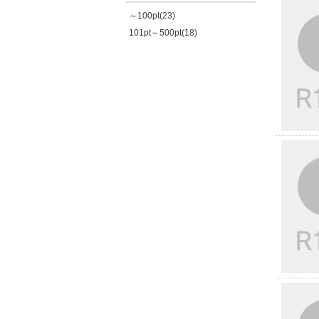
～100pt(23)
101pt～500pt(18)