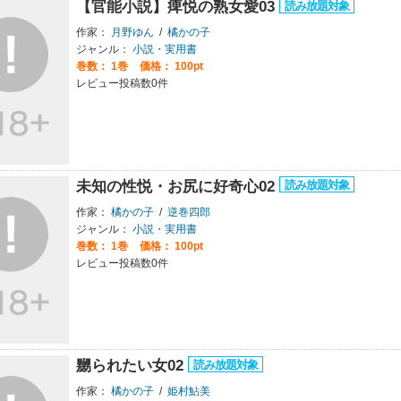
【官能小説】痺悦の熟女愛03
作家：
月野ゆん
/
橘かの子
ジャンル：
小説・実用書
巻数：
1巻
価格： 100pt
レビュー投稿数0件
未知の性悦・お尻に好奇心02
作家：
橘かの子
/
逆巻四郎
ジャンル：
小説・実用書
巻数：
1巻
価格： 100pt
レビュー投稿数0件
嬲られたい女02
作家：
橘かの子
/
姫村鮎美