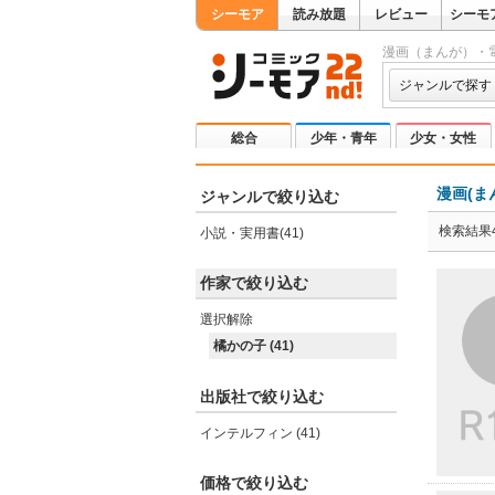
シーモア
読み放題
レビュー
シーモ
漫画（まんが）・
ジャンルで探す
総合
少年・青年
少女・女性
漫画(ま
ジャンルで絞り込む
検索結果4
小説・実用書(41)
作家で絞り込む
選択解除
橘かの子 (41)
出版社で絞り込む
インテルフィン (41)
価格で絞り込む