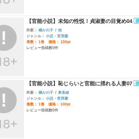
【官能小説】未知の性悦！貞淑妻の目覚め04
作家：
橘かの子
/
他
ジャンル：
小説・実用書
巻数：
1巻
価格： 100pt
レビュー投稿数0件
【官能小説】恥じらいと官能に揺れる人妻07
作家：
橘かの子
/
東条綾
ジャンル：
小説・実用書
巻数：
1巻
価格： 100pt
レビュー投稿数0件