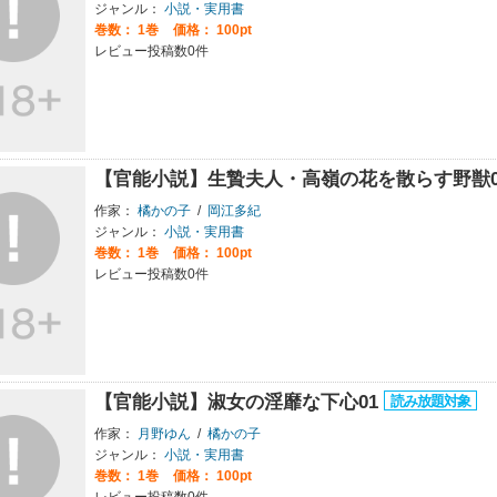
ジャンル：
小説・実用書
巻数：
1巻
価格： 100pt
レビュー投稿数0件
【官能小説】生贄夫人・高嶺の花を散らす野獣
作家：
橘かの子
/
岡江多紀
ジャンル：
小説・実用書
巻数：
1巻
価格： 100pt
レビュー投稿数0件
【官能小説】淑女の淫靡な下心01
作家：
月野ゆん
/
橘かの子
ジャンル：
小説・実用書
巻数：
1巻
価格： 100pt
レビュー投稿数0件