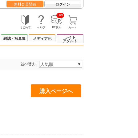
無料会員登録
ログイン
UP!
はじめて
ヘルプ
PT購入
カート
ライト
雑誌・写真集
メディア化
アダルト
並べ替え:
購入ページへ