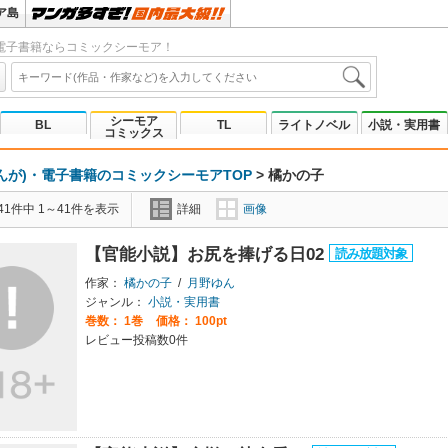
ア島
電子書籍ならコミックシーモア！
シーモア
BL
TL
ライトノベル
小説・実用書
コミックス
んが)・電子書籍のコミックシーモアTOP
>
橘かの子
1件中 1～41件を表示
詳細
画像
【官能小説】お尻を捧げる日02
作家：
橘かの子
/
月野ゆん
ジャンル：
小説・実用書
巻数：
1巻
価格： 100pt
レビュー投稿数0件