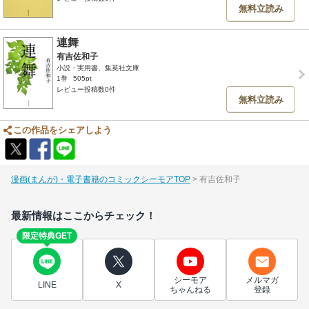
無料立読み
連舞
有吉佐和子
小説・実用書、集英社文庫
1巻
505pt
レビュー投稿数0件
無料立読み
この作品をシェアしよう
漫画(まんが)・電子書籍のコミックシーモアTOP
有吉佐和子
最新情報はここからチェック！
限定特典GET
シーモア
メルマガ
LINE
X
ちゃんねる
登録