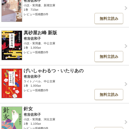
有吉佐和子
小説・実用書、新潮文庫
1巻
710pt
レビュー投稿数0件
無料立読み
真砂屋お峰 新版
有吉佐和子
小説・実用書、中公文庫
1巻
1,000pt
レビュー投稿数0件
無料立読み
げいしゃわるつ・いたりあの
有吉佐和子
ライトノベル、中公文庫
1巻
1,000pt
レビュー投稿数0件
無料立読み
針女
有吉佐和子
小説・実用書、河出文庫
1巻
1,100pt
レビュー投稿数0件