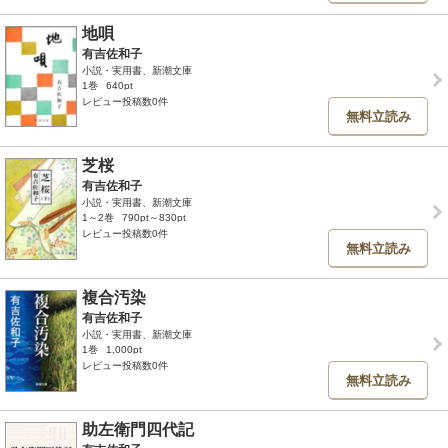
地唄
有吉佐和子
小説・実用書、新潮文庫
1巻
640pt
レビュー投稿数0件
無料立読み
芝桜
有吉佐和子
小説・実用書、新潮文庫
1～2巻
790pt～830pt
レビュー投稿数0件
無料立読み
複合汚染
有吉佐和子
小説・実用書、新潮文庫
1巻
1,000pt
レビュー投稿数0件
無料立読み
助左衛門四代記