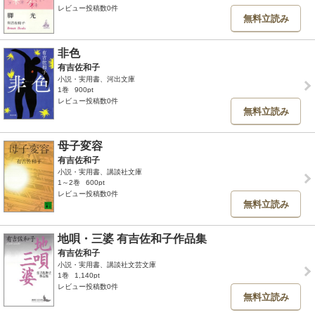
レビュー投稿数0件
無料立読み
非色
有吉佐和子
小説・実用書、河出文庫
1巻
900pt
レビュー投稿数0件
無料立読み
母子変容
有吉佐和子
小説・実用書、講談社文庫
1～2巻
600pt
レビュー投稿数0件
無料立読み
地唄・三婆 有吉佐和子作品集
有吉佐和子
小説・実用書、講談社文芸文庫
1巻
1,140pt
レビュー投稿数0件
無料立読み