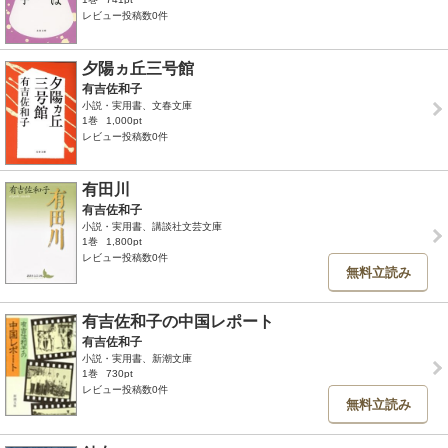
レビュー投稿数0件
夕陽ヵ丘三号館
有吉佐和子
小説・実用書、文春文庫
1巻
1,000pt
レビュー投稿数0件
有田川
有吉佐和子
小説・実用書、講談社文芸文庫
1巻
1,800pt
レビュー投稿数0件
無料立読み
有吉佐和子の中国レポート
有吉佐和子
小説・実用書、新潮文庫
1巻
730pt
レビュー投稿数0件
無料立読み