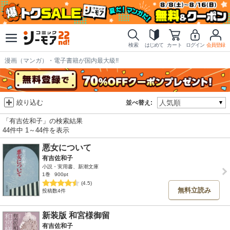
検索
はじめて
カート
ログイン
会員登録
漫画（マンガ）・電子書籍が国内最大級!!
絞り込む
並べ替え:
「有吉佐和子」の検索結果
44件中 1～44件を表示
悪女について
有吉佐和子
小説・実用書、新潮文庫
1巻
900pt
(4.5)
無料立読み
投稿数4件
新装版 和宮様御留
有吉佐和子