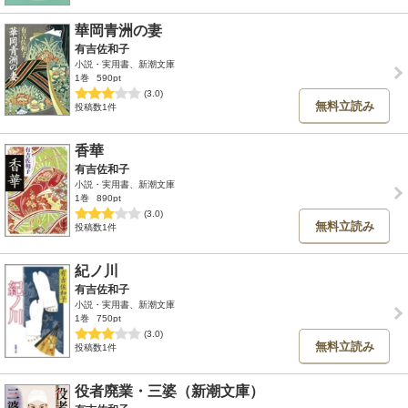
華岡青洲の妻
有吉佐和子
小説・実用書、新潮文庫
1巻
590pt
(3.0)
無料立読み
投稿数1件
香華
有吉佐和子
小説・実用書、新潮文庫
1巻
890pt
(3.0)
無料立読み
投稿数1件
紀ノ川
有吉佐和子
小説・実用書、新潮文庫
1巻
750pt
(3.0)
無料立読み
投稿数1件
役者廃業・三婆（新潮文庫）