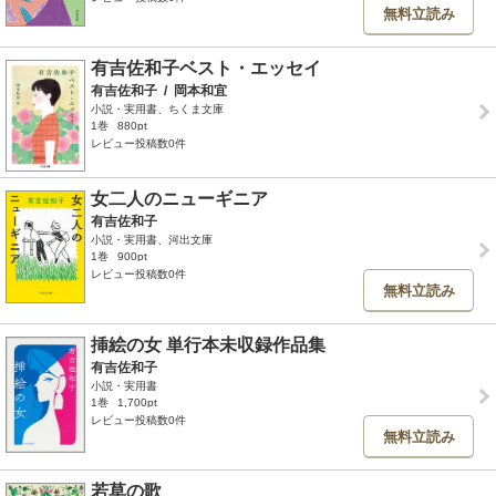
無料立読み
有吉佐和子ベスト・エッセイ
有吉佐和子
/
岡本和宜
小説・実用書、ちくま文庫
1巻
880pt
レビュー投稿数0件
女二人のニューギニア
有吉佐和子
小説・実用書、河出文庫
1巻
900pt
レビュー投稿数0件
無料立読み
挿絵の女 単行本未収録作品集
有吉佐和子
小説・実用書
1巻
1,700pt
レビュー投稿数0件
無料立読み
若草の歌