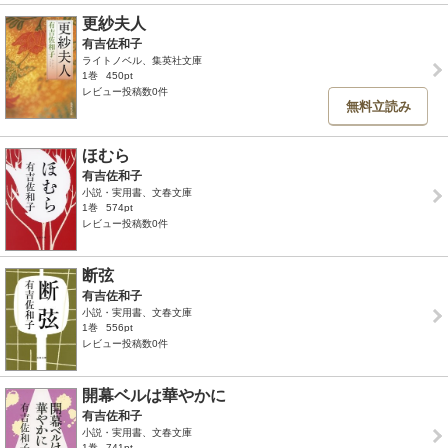
更紗夫人
有吉佐和子
ライトノベル、集英社文庫
1巻
450pt
レビュー投稿数0件
無料立読み
ほむら
有吉佐和子
小説・実用書、文春文庫
1巻
574pt
レビュー投稿数0件
断弦
有吉佐和子
小説・実用書、文春文庫
1巻
556pt
レビュー投稿数0件
開幕ベルは華やかに
有吉佐和子
小説・実用書、文春文庫
1巻
741pt