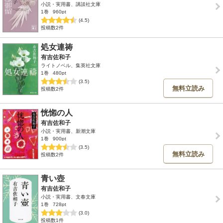
小説・実用書、講談社文庫
1巻
960pt
(4.5)
投稿数2件
処女連祷
有吉佐和子
ライトノベル、集英社文庫
1巻
480pt
(3.5)
無料立読み
投稿数2件
恍惚の人
有吉佐和子
小説・実用書、新潮文庫
1巻
900pt
(3.5)
無料立読み
投稿数2件
青い壺
有吉佐和子
小説・実用書、文春文庫
1巻
728pt
(3.0)
投稿数1件