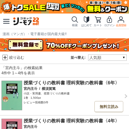
検索
はじめて
カート
ログイン
会員登録
漫画（マンガ）・電子書籍が国内最大級!!
絞り込む
並べ替え:
「宮内主斗」の検索結果
4件中 1～4件を表示
授業づくりの教科書 理科実験の教科書〈6年〉
宮内主斗
/
横須賀篤
小説・実用書、授業づくりの教科書
1巻
1,500pt
レビュー投稿数0件
無料立読み
授業づくりの教科書 理科実験の教科書〈4年〉
宮内主斗