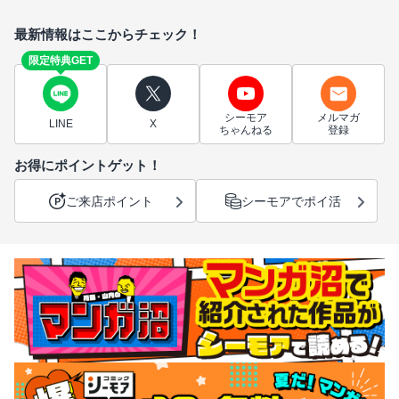
最新情報はここからチェック！
限定特典GET
シーモア
メルマガ
LINE
X
ちゃんねる
登録
お得にポイントゲット！
ご来店ポイント
シーモアでポイ活