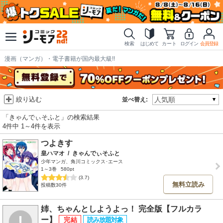
検索
はじめて
カート
ログイン
会員登録
漫画（マンガ）・電子書籍が国内最大級!!
絞り込む
並べ替え:
「きゃんでぃそふと」の検索結果
4件中 1～4件を表示
つよきす
皇ハマオ
/
きゃんでぃそふと
少年マンガ、角川コミックス･エース
1～3巻
580pt
(3.7)
無料立読み
投稿数30件
姉、ちゃんとしようよっ！ 完全版【フルカラ
ー】